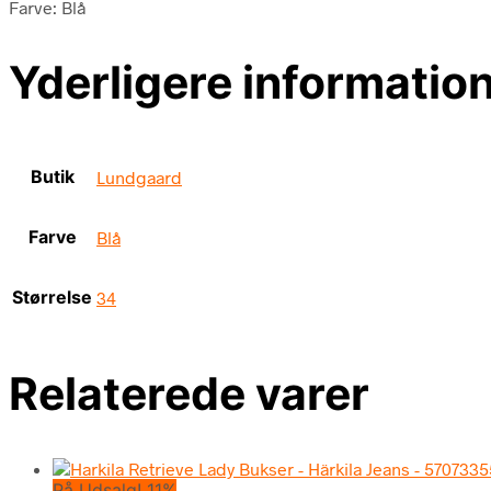
Farve: Blå
Yderligere informatio
Butik
Lundgaard
Farve
Blå
Størrelse
34
Relaterede varer
På Udsalg! 11%