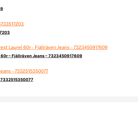
09
17203
l 60r – Fjällräven Jeans – 7323450917609
 – 7332515350077