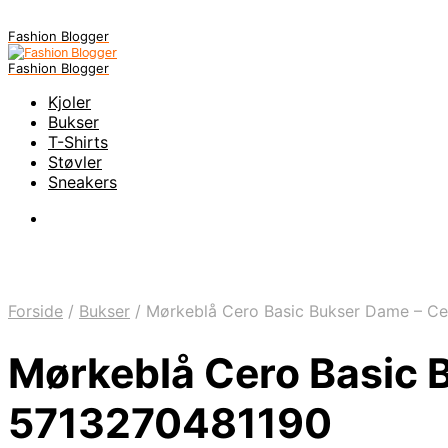
Fashion Blogger
Fashion Blogger
Kjoler
Bukser
T-Shirts
Støvler
Sneakers
Forside
/
Bukser
/
Mørkeblå Cero Basic Bukser Dame – Ce
Mørkeblå Cero Basic 
5713270481190