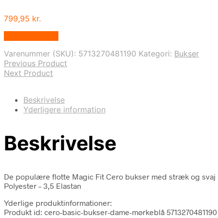
799,95
kr.
Vælg Størrelse
Varenummer (SKU):
5713270481190
Kategori:
Bukser
Previous Product
Next Product
Beskrivelse
Yderligere information
Beskrivelse
De populære flotte Magic Fit Cero bukser med stræk og svaj i
Polyester – 3,5 Elastan
Yderlige produktinformationer:
Produkt id: cero-basic-bukser-dame-mørkeblå 5713270481190