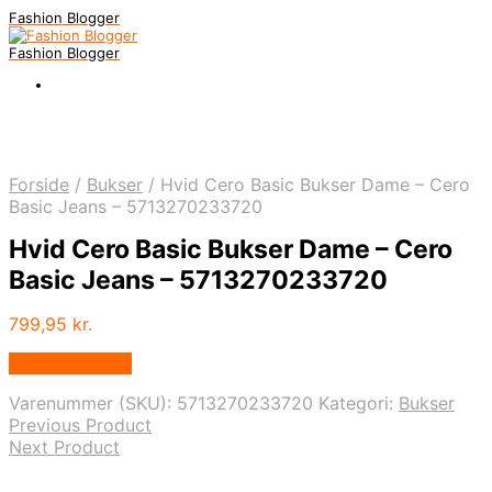
Fashion Blogger
Fashion Blogger
Forside
/
Bukser
/
Hvid Cero Basic Bukser Dame – Cero
Basic Jeans – 5713270233720
Hvid Cero Basic Bukser Dame – Cero
Basic Jeans – 5713270233720
799,95
kr.
Vælg Størrelse
Varenummer (SKU):
5713270233720
Kategori:
Bukser
Previous Product
Next Product