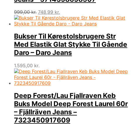
Den
Den
999,00
kr.
748,99
kr.
oprindelige
aktuelle
pris
pris
var:
er:
999,00 kr..
748,99 kr..
Bukser Til Kørestolsbrugere Str
Med Elastik Glat Stykke Til Gående
Daro – Daro Jeans
1.595,00
kr.
Deep Forest/Lau Fjallraven Keb
Buks Model Deep Forest Laurel 60r
– Fjällräven Jeans –
7323450917609