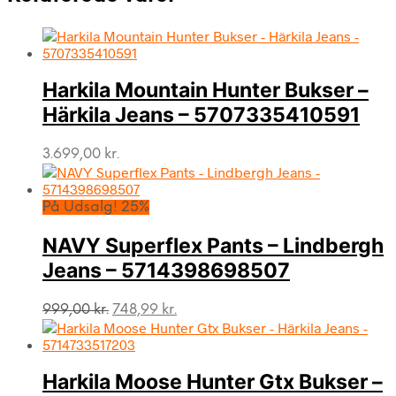
Harkila Mountain Hunter Bukser –
Härkila Jeans – 5707335410591
3.699,00
kr.
På Udsalg! 25%
NAVY Superflex Pants – Lindbergh
Jeans – 5714398698507
Den
Den
999,00
kr.
748,99
kr.
oprindelige
aktuelle
pris
pris
var:
er:
Harkila Moose Hunter Gtx Bukser –
999,00 kr..
748,99 kr..