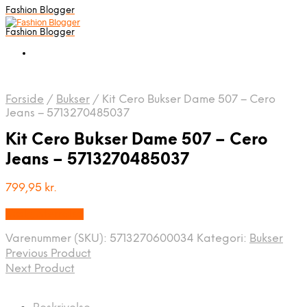
Fashion Blogger
Fashion Blogger
Forside
/
Bukser
/
Kit Cero Bukser Dame 507 – Cero
Jeans – 5713270485037
Kit Cero Bukser Dame 507 – Cero
Jeans – 5713270485037
799,95
kr.
Vælg Størrelse
Varenummer (SKU):
5713270600034
Kategori:
Bukser
Previous Product
Next Product