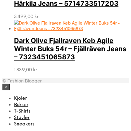
Härkila Jeans – 5714733517203
3.499,00
kr.
Dark Olive Fjallraven Keb Agile
Winter Buks 54r – Fjällräven Jeans
– 7323451065873
1.839,00
kr.
© Fashion Blogger
×
Kjoler
Bukser
T-Shirts
Støvler
Sneakers