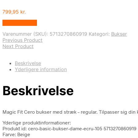
799,95
kr.
Vælg Størrelse
Varenummer (SKU):
5713270860919
Kategori:
Bukser
Previous Product
Next Product
Beskrivelse
Yderligere information
Beskrivelse
Magic Fit Cero bukser med stræk – regular. Tilpasser sig din 
Yderlige produktinformationer:
Produkt id: cero-basic-bukser-dame-ecru-105 5713270860919
Farve: Beige