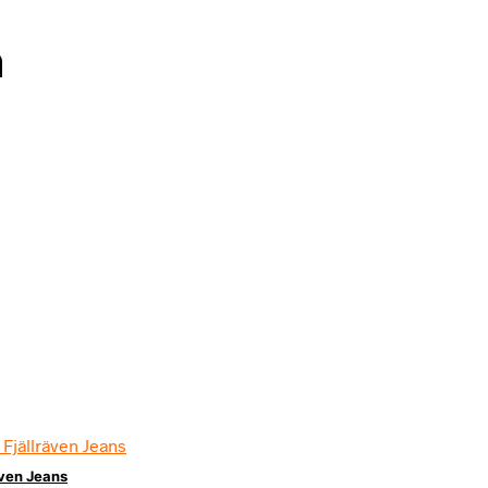
n
även Jeans