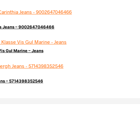
hia Jeans – 9002647046466
Vis Gul Marine – Jeans
eans – 5714398352546