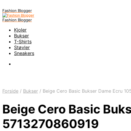
Fashion Blogger
Fashion Blogger
Kjoler
Bukser
T-Shirts
Støvler
Sneakers
Forside
/
Bukser
/
Beige Cero Basic Bukser Dame Ecru 10
Beige Cero Basic Buks
5713270860919