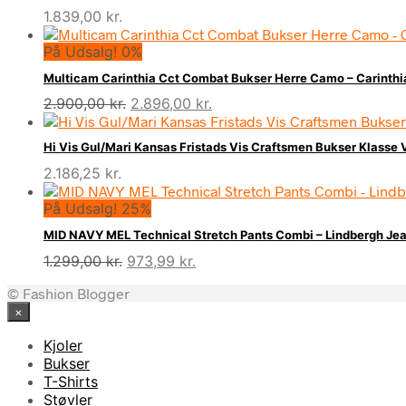
1.839,00
kr.
På Udsalg! 0%
Multicam Carinthia Cct Combat Bukser Herre Camo – Carint
Den
Den
2.900,00
kr.
2.896,00
kr.
oprindelige
aktuelle
pris
pris
Hi Vis Gul/Mari Kansas Fristads Vis Craftsmen Bukser Klasse 
var:
er:
2.186,25
kr.
2.900,00 kr..
2.896,00 kr..
På Udsalg! 25%
MID NAVY MEL Technical Stretch Pants Combi – Lindbergh J
Den
Den
1.299,00
kr.
973,99
kr.
oprindelige
aktuelle
© Fashion Blogger
pris
pris
×
var:
er:
1.299,00 kr..
973,99 kr..
Kjoler
Bukser
T-Shirts
Støvler