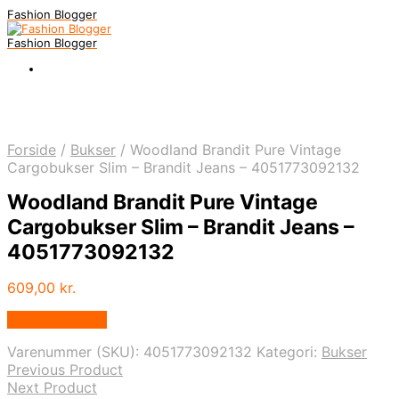
Fashion Blogger
Fashion Blogger
Forside
/
Bukser
/
Woodland Brandit Pure Vintage
Cargobukser Slim – Brandit Jeans – 4051773092132
Woodland Brandit Pure Vintage
Cargobukser Slim – Brandit Jeans –
4051773092132
609,00
kr.
Vælg Størrelse
Varenummer (SKU):
4051773092132
Kategori:
Bukser
Previous Product
Next Product