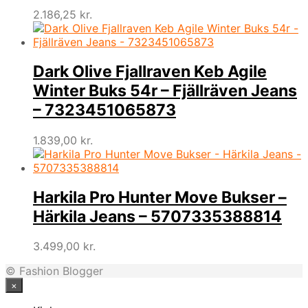
2.186,25
kr.
Dark Olive Fjallraven Keb Agile
Winter Buks 54r – Fjällräven Jeans
– 7323451065873
1.839,00
kr.
Harkila Pro Hunter Move Bukser –
Härkila Jeans – 5707335388814
3.499,00
kr.
© Fashion Blogger
×