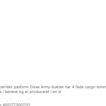
perfekt pasform Disse Army-bukser har 4 fede cargo-lomme
 i benene og er produceret i en sl
mo 4051773007112