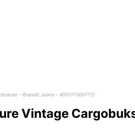
bukser – Brandit Jeans – 4051773007112
re Vintage Cargobukse