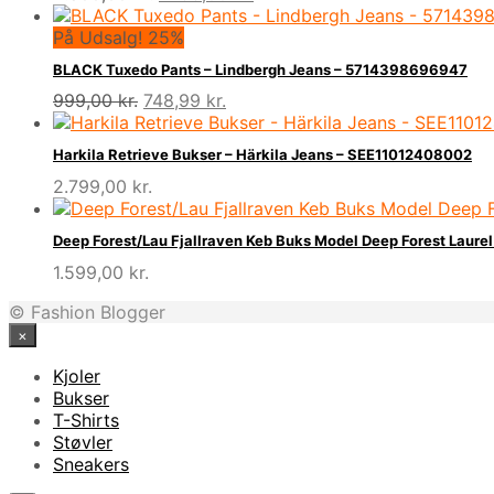
oprindelige
aktuelle
pris
pris
På Udsalg! 25%
var:
er:
BLACK Tuxedo Pants – Lindbergh Jeans – 5714398696947
2.800,00 kr..
1.799,00 kr..
Den
Den
999,00
kr.
748,99
kr.
oprindelige
aktuelle
pris
pris
Harkila Retrieve Bukser – Härkila Jeans – SEE11012408002
var:
er:
2.799,00
kr.
999,00 kr..
748,99 kr..
Deep Forest/Lau Fjallraven Keb Buks Model Deep Forest Laure
1.599,00
kr.
© Fashion Blogger
×
Kjoler
Bukser
T-Shirts
Støvler
Sneakers