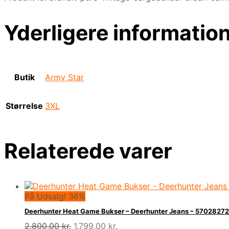
Yderligere informatio
Butik
Army Star
Størrelse
3XL
Relaterede varer
På Udsalg! 36%
Deerhunter Heat Game Bukser – Deerhunter Jeans – 570282
Den
Den
2.800,00
kr.
1.799,00
kr.