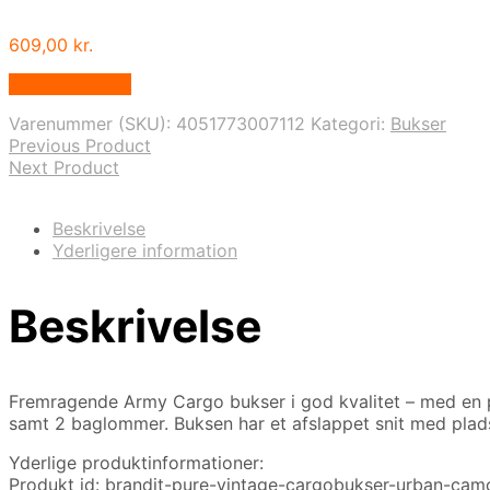
609,00
kr.
Vælg Størrelse
Varenummer (SKU):
4051773007112
Kategori:
Bukser
Previous Product
Next Product
Beskrivelse
Yderligere information
Beskrivelse
Fremragende Army Cargo bukser i god kvalitet – med en 
samt 2 baglommer. Buksen har et afslappet snit med plads
Yderlige produktinformationer:
Produkt id: brandit-pure-vintage-cargobukser-urban-ca