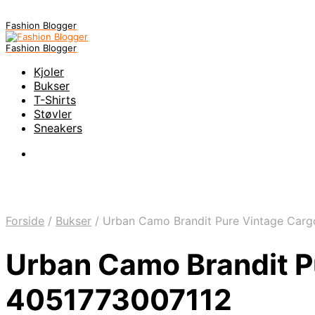
Fashion Blogger
Fashion Blogger
Kjoler
Bukser
T-Shirts
Støvler
Sneakers
Forside
/
Bukser
/
Urban Camo Brandit Pure Vintage Cargo
Urban Camo Brandit Pu
4051773007112