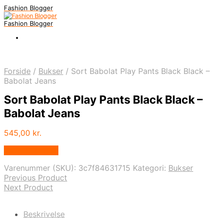
Fashion Blogger
Fashion Blogger
Forside
/
Bukser
/
Sort Babolat Play Pants Black Black –
Babolat Jeans
Sort Babolat Play Pants Black Black –
Babolat Jeans
545,00
kr.
Vælg Størrelse
Varenummer (SKU):
3c7f84631715
Kategori:
Bukser
Previous Product
Next Product
Beskrivelse