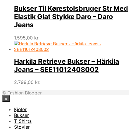
Bukser Til Kørestolsbruger Str Med
Elastik Glat Stykke Daro – Daro
Jeans
1.595,00
kr.
Harkila Retrieve Bukser – Härkila
Jeans – SEE11012408002
2.799,00
kr.
© Fashion Blogger
×
Kjoler
Bukser
T-Shirts
Støvler