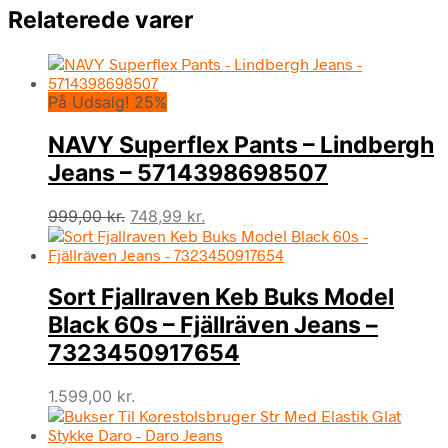
Relaterede varer
På Udsalg! 25%
NAVY Superflex Pants – Lindbergh
Jeans – 5714398698507
Den
Den
999,00
kr.
748,99
kr.
oprindelige
aktuelle
pris
pris
var:
er:
Sort Fjallraven Keb Buks Model
999,00 kr..
748,99 kr..
Black 60s – Fjällräven Jeans –
7323450917654
1.599,00
kr.