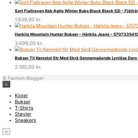
Sort Fjallraven Keb Agile Winter Buks Black Black 52l – Fjällr
1.839,00
kr.
Harkila Mountain Hunter Bukser – Härkila Jeans – 570733541
3.699,00
kr.
Bukser Til Kørestol Str Med Skrå Gennemgående Lynlåse Daro 
2.195,00
kr.
© Fashion Blogger
×
Kjoler
Bukser
T-Shirts
Støvler
Sneakers
×