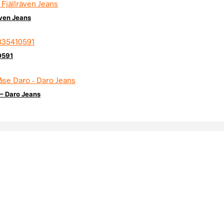
även Jeans
0591
– Daro Jeans