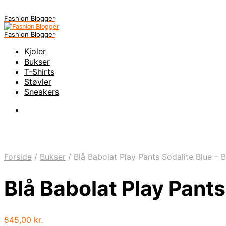
Fashion Blogger
Fashion Blogger
Kjoler
Bukser
T-Shirts
Støvler
Sneakers
Forside
/
Bukser
/
Blå Babolat Play Pants Sodalite Blue – 
Blå Babolat Play Pants
545,00
kr.