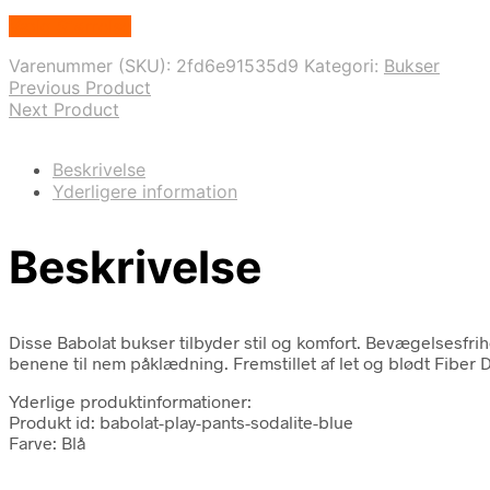
Vælg Størrelse
Varenummer (SKU):
2fd6e91535d9
Kategori:
Bukser
Previous Product
Next Product
Beskrivelse
Yderligere information
Beskrivelse
Disse Babolat bukser tilbyder stil og komfort. Bevægelsesfri
benene til nem påklædning. Fremstillet af let og blødt Fiber D
Yderlige produktinformationer:
Produkt id: babolat-play-pants-sodalite-blue
Farve: Blå