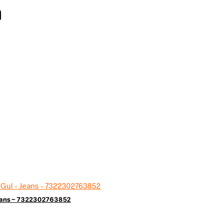
n
 Jeans – 7322302763852