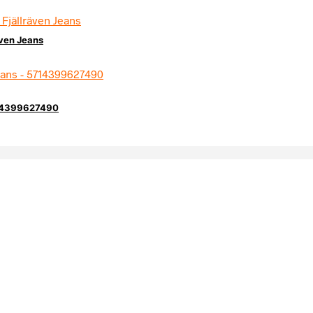
även Jeans
714399627490