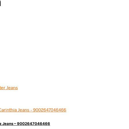
n
hia Jeans – 9002647046466