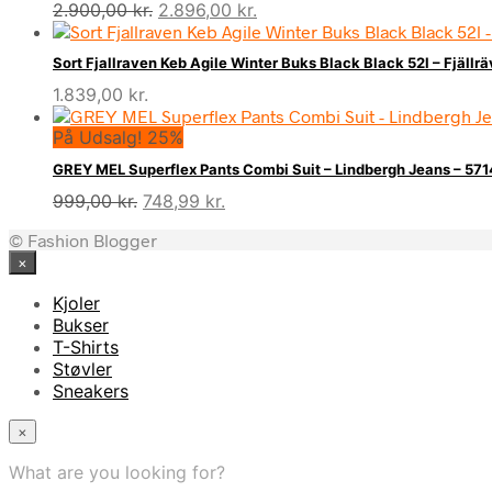
Den
Den
2.900,00
kr.
2.896,00
kr.
oprindelige
aktuelle
pris
pris
Sort Fjallraven Keb Agile Winter Buks Black Black 52l – Fjällr
var:
er:
1.839,00
kr.
2.900,00 kr..
2.896,00 kr..
På Udsalg! 25%
GREY MEL Superflex Pants Combi Suit – Lindbergh Jeans – 5
Den
Den
999,00
kr.
748,99
kr.
oprindelige
aktuelle
© Fashion Blogger
pris
pris
×
var:
er:
999,00 kr..
748,99 kr..
Kjoler
Bukser
T-Shirts
Støvler
Sneakers
×
What are you looking for?