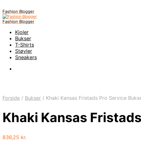
Fashion Blogger
Fashion Blogger
Kjoler
Bukser
T-Shirts
Støvler
Sneakers
Forside
/
Bukser
/
Khaki Kansas Fristads Pro Service Buks
Khaki Kansas Fristads
836,25
kr.