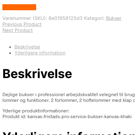
Vælg Størrelse
Varenummer (SKU):
8e01958125d3
Kategori:
Bukser
Previous Product
Next Product
Beskrivelse
Yderligere information
Beskrivelse
Dejlige bukser i professionel arbejdskvalitet velegnet til b
lommer og funktioner. 2 forlommer, 2 hoftelommer med klap o
Yderlige produktinformationer:
Produkt id: kansas-fristads-pro-service-bukser-kanvas-khaki