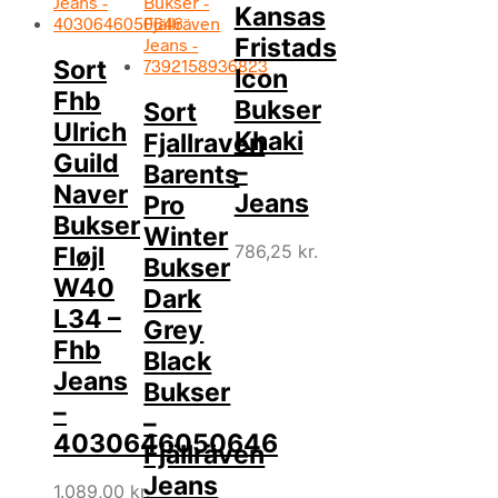
Kansas
Fristads
Sort
Icon
Fhb
Bukser
Sort
Ulrich
Khaki
Fjallraven
Guild
–
Barents
Naver
Jeans
Pro
Bukser
Winter
786,25
kr.
Fløjl
Bukser
W40
Dark
L34 –
Grey
Fhb
Black
Jeans
Bukser
–
–
4030646050646
Fjällräven
Jeans
1.089,00
kr.