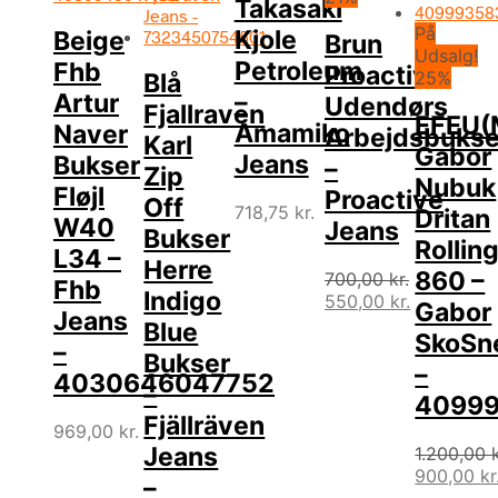
Takasaki
På
Kjole
Beige
Brun
Udsalg!
Petroleum
Fhb
Proactive
25%
Blå
–
Artur
Udendørs
Fjallraven
EFEU(
Amamiko
Naver
Arbejdsbukse
Karl
Gabor
Jeans
Bukser
–
Zip
Nubuk
Fløjl
Proactive
Off
718,75
kr.
Dritan
W40
Jeans
Bukser
Rollin
L34 –
Herre
860 –
700,00
kr.
Fhb
Indigo
Den
550,00
kr.
Gabor
Jeans
oprindelige
Den
Blue
SkoSn
pris
aktuelle
–
Bukser
var:
pris
–
4030646047752
700,00 kr..
er:
–
4099
550,00 kr..
Fjällräven
969,00
kr.
Jeans
1.200,00
Den
900,00
kr
–
oprindeli
Den