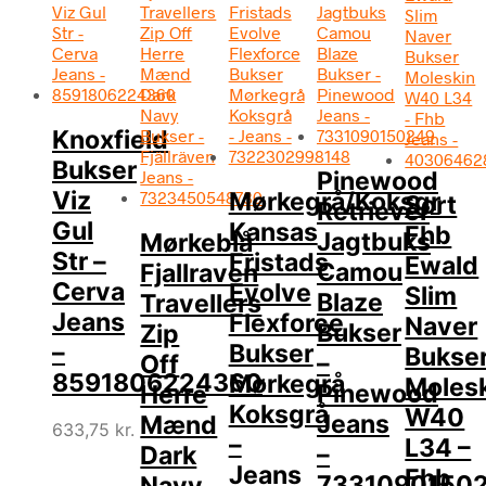
Knoxfield
Bukser
Pinewood
Viz
Mørkegrå/Koksgr
Sort
Retriever
Gul
Kansas
Fhb
Jagtbuks
Mørkeblå
Str –
Fristads
Ewald
Camou
Fjallraven
Cerva
Evolve
Slim
Blaze
Travellers
Jeans
Flexforce
Naver
Bukser
Zip
–
Bukser
Bukse
–
Off
8591806224360
Mørkegrå
Moles
Pinewood
Herre
Koksgrå
W40
Jeans
Mænd
633,75
kr.
–
L34 –
–
Dark
Jeans
Fhb
7331090150
Navy