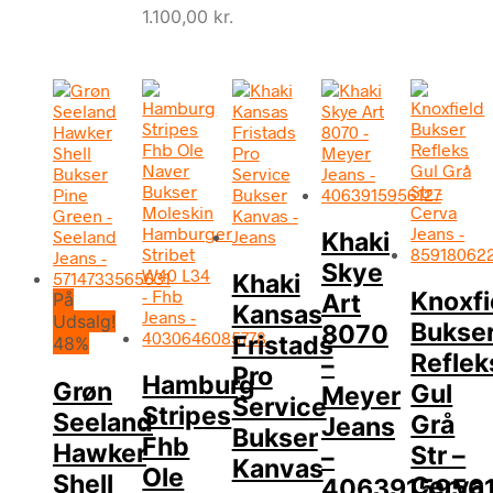
1.100,00
kr.
Khaki
Skye
Khaki
Knoxfi
Art
På
Kansas
Udsalg!
Bukse
8070
Fristads
48%
Reflek
–
Pro
Hamburg
Grøn
Gul
Meyer
Service
Stripes
Seeland
Grå
Jeans
Bukser
Fhb
Hawker
Str –
–
Kanvas
Ole
Shell
Cerva
4063915956