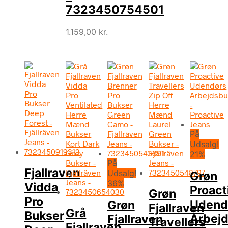
7323450754501
pris
aktuelle
var:
pris
1.200,00 k
er:
1.159,00
kr.
900,00 kr.
På
Udsalg!
21%
På
Fjallraven
Udsalg!
Grøn
36%
Vidda
Proact
Grøn
Pro
Udend
Grøn
Fjallraven
Grå
Bukser
Arbej
Fjallraven
Travellers
Fjallraven