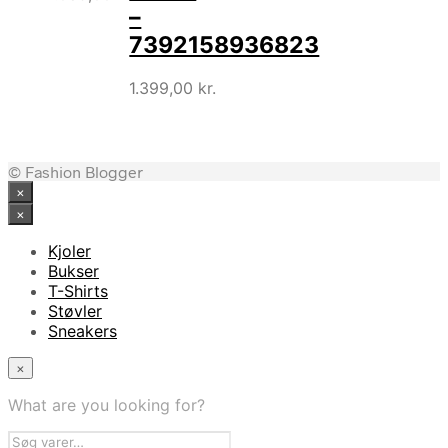
–
7392158936823
1.399,00
kr.
© Fashion Blogger
×
×
Kjoler
Bukser
T-Shirts
Støvler
Sneakers
×
What are you looking for?