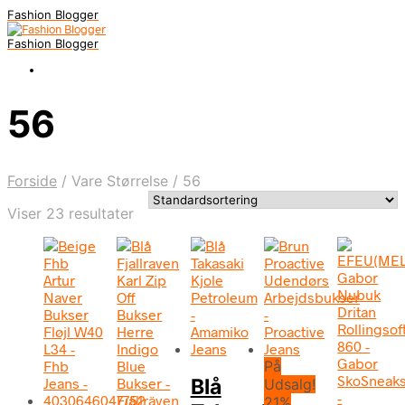
Fashion Blogger
Fashion Blogger
56
Forside
/
Vare Størrelse
/
56
Viser 23 resultater
På
Blå
Udsalg!
21%