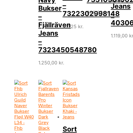
–
Jeans
Bukser
7322302998148
999,00
kr.
–
–
4030
Fjällräven
911,25
kr.
Jeans
1.119,00
kr
–
7323450548780
1.250,00
kr.
Sort