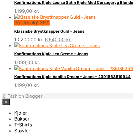
Konfirmations Kjole Louise Satin Kjole Med Corsageryg Blond
1.199,00
kr.
På Udsalg! 35%
Klassiske Brystknapper Guld – Jeans
Den
Den
10.200,00
kr.
6.640,00
kr.
oprindelige
aktuelle
pris
pris
Konfirmations Kjole Lea Creme – Jeans
var:
er:
1.099,00
kr.
10.200,00 kr..
6.640,00 kr..
Konfirmations Kjole Vanilla Dream – Jeans – 2391863519944
1.199,00
kr.
© Fashion Blogger
×
Kjoler
Bukser
T-Shirts
Støvler