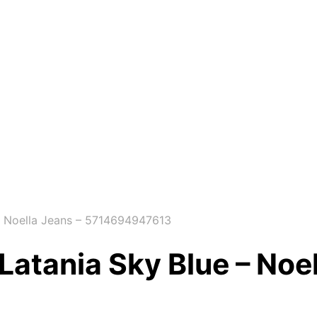
– Noella Jeans – 5714694947613
Latania Sky Blue – Noel