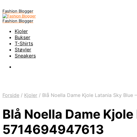
Fashion Blogger
Fashion Blogger
Kjoler
Bukser
T-Shirts
Støvler
Sneakers
Forside
/
Kjoler
/
Blå Noella Dame Kjole Latania Sky Blue 
Blå Noella Dame Kjole 
5714694947613