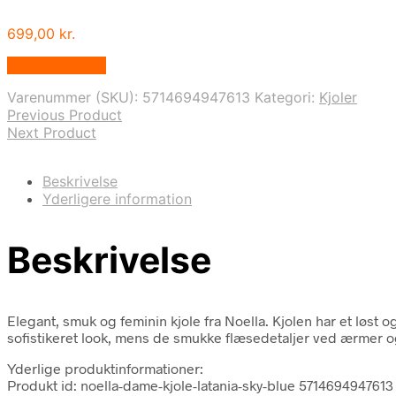
699,00
kr.
Vælg Størrelse
Varenummer (SKU):
5714694947613
Kategori:
Kjoler
Previous Product
Next Product
Beskrivelse
Yderligere information
Beskrivelse
Elegant, smuk og feminin kjole fra Noella. Kjolen har et løst og 
sofistikeret look, mens de smukke flæsedetaljer ved ærmer 
Yderlige produktinformationer:
Produkt id: noella-dame-kjole-latania-sky-blue 5714694947613