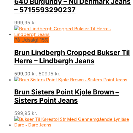
640 Burgundy – Nü Denmark Jeans
– 5715593290237
999,95
kr.
På Udsalg! 15%
Brun Lindbergh Cropped Bukser Til
Herre – Lindbergh Jeans
Den
Den
599,00
kr.
509,15
kr.
oprindelige
aktuelle
pris
pris
Brun Sisters Point Kjole Brown –
var:
er:
599,00 kr..
509,15 kr..
Sisters Point Jeans
599,95
kr.