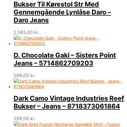
Bukser Til Kørestol Str Med
Gennemgående Lynlåse Daro –
Daro Jeans
2.585,00
kr.
D. Chocolate Gaki – Sisters Point
Jeans – 5714862709203
599,00
kr.
Dark Camo Vintage Industries Reef
Bukser – Jeans – 8718373061864
599,00
kr.