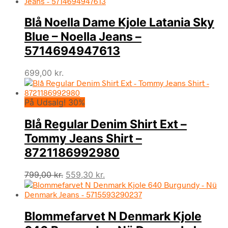
Blå Noella Dame Kjole Latania Sky
Blue – Noella Jeans –
5714694947613
699,00
kr.
På Udsalg! 30%
Blå Regular Denim Shirt Ext –
Tommy Jeans Shirt –
8721186992980
Den
Den
799,00
kr.
559,30
kr.
oprindelige
aktuelle
pris
pris
var:
er:
Blommefarvet N Denmark Kjole
799,00 kr..
559,30 kr..