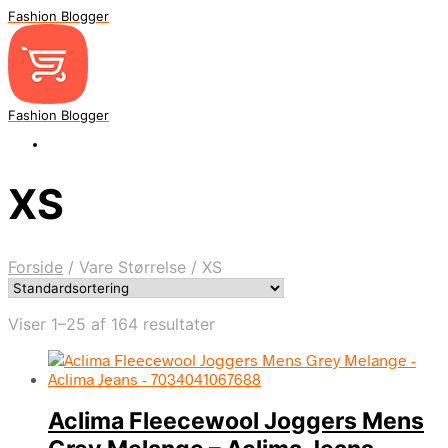
Fashion Blogger
Fashion Blogger
XS
Forside
/
Vare Størrelse
/
XS
Viser 1–25 af 164 resultater
Aclima Fleecewool Joggers Mens