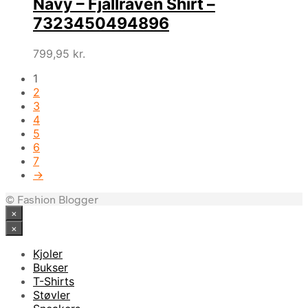
Navy – Fjällräven Shirt –
7323450494896
799,95
kr.
1
2
3
4
5
6
7
→
© Fashion Blogger
×
×
Kjoler
Bukser
T-Shirts
Støvler