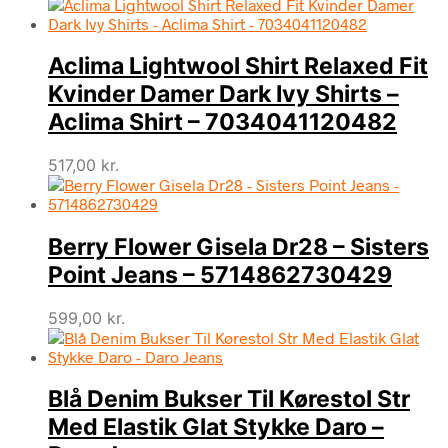
Aclima Lightwool Shirt Relaxed Fit
Kvinder Damer Dark Ivy Shirts –
Aclima Shirt – 7034041120482
517,00
kr.
Berry Flower Gisela Dr28 – Sisters
Point Jeans – 5714862730429
599,00
kr.
Blå Denim Bukser Til Kørestol Str
Med Elastik Glat Stykke Daro –