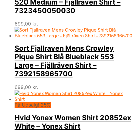
520 Medium – Fjällräven Shirt –
7323450050030
699,00
kr.
Sort Fjallraven Mens Crowley
Pique Shirt Blå Blueblack 553
Large – Fjällräven Shirt –
7392158965700
699,00
kr.
På Udsalg! 25%
Hvid Yonex Women Shirt 20852ex
White – Yonex Shirt