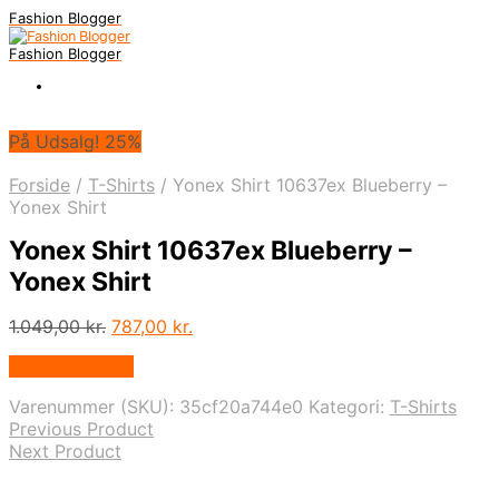
Fashion Blogger
Fashion Blogger
På Udsalg! 25%
Forside
/
T-Shirts
/
Yonex Shirt 10637ex Blueberry –
Yonex Shirt
Yonex Shirt 10637ex Blueberry –
Yonex Shirt
Den
Den
1.049,00
kr.
787,00
kr.
oprindelige
aktuelle
Vælg Størrelse
pris
pris
var:
er:
Varenummer (SKU):
35cf20a744e0
Kategori:
T-Shirts
1.049,00 kr..
787,00 kr..
Previous Product
Next Product