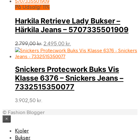
På Udsalg! 11%
Harkila Retrieve Lady Bukser –
Härkila Jeans – 5707335501909
Den
Den
2.799,00
kr.
2.495,00
kr.
oprindelige
aktuelle
pris
pris
var:
er:
Snickers Protecwork Buks Vis
2.799,00 kr..
2.495,00 kr..
Klasse 6376 – Snickers Jeans –
7332515350077
3.902,50
kr.
© Fashion Blogger
×
Kjoler
Bukser