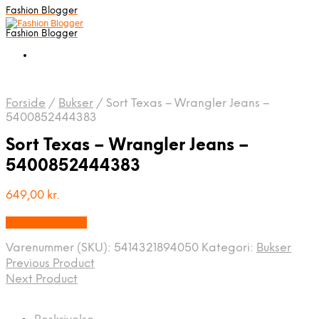
Fashion Blogger
Fashion Blogger
Forside
/
Bukser
/
Sort Texas – Wrangler Jeans –
5400852444383
Sort Texas – Wrangler Jeans –
5400852444383
649,00
kr.
Vælg Størrelse
Varenummer (SKU):
5414321894050
Kategori:
Bukser
Previous Product
Next Product