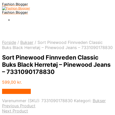
Fashion Blogger
Fashion Blogger
Forside
/
Bukser
/
Sort Pinewood Finnveden Classic
Buks Black Herretøj – Pinewood Jeans – 7331090178830
Sort Pinewood Finnveden Classic
Buks Black Herretøj – Pinewood Jeans
– 7331090178830
599,00
kr.
Vælg Størrelse
Varenummer (SKU):
7331090178830
Kategori:
Bukser
Previous Product
Next Product