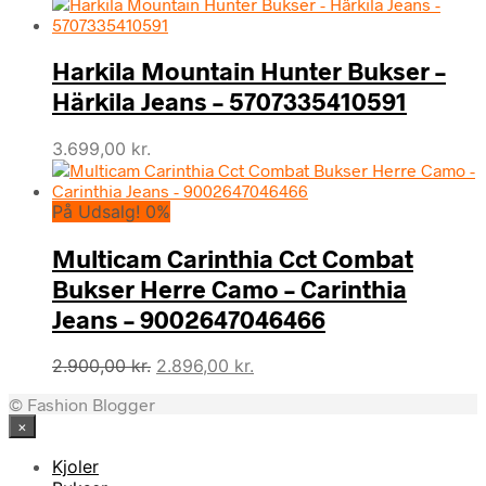
oprindelige
aktuelle
pris
pris
var:
er:
Harkila Mountain Hunter Bukser –
2.800,00 kr..
1.799,00 kr..
Härkila Jeans – 5707335410591
3.699,00
kr.
På Udsalg! 0%
Multicam Carinthia Cct Combat
Bukser Herre Camo – Carinthia
Jeans – 9002647046466
Den
Den
2.900,00
kr.
2.896,00
kr.
oprindelige
aktuelle
© Fashion Blogger
pris
pris
×
var:
er:
2.900,00 kr..
2.896,00 kr..
Kjoler