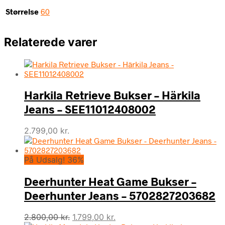
Størrelse
60
Relaterede varer
Harkila Retrieve Bukser – Härkila
Jeans – SEE11012408002
2.799,00
kr.
På Udsalg! 36%
Deerhunter Heat Game Bukser –
Deerhunter Jeans – 5702827203682
Den
Den
2.800,00
kr.
1.799,00
kr.