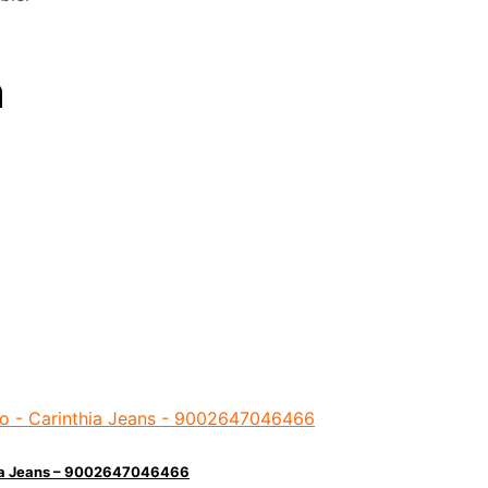
n
hia Jeans – 9002647046466