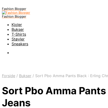
Fashion Blogger
Fashion Blogger
Kjoler
Bukser
T-Shirts
Støvler
Sneakers
Forside
/
Bukser
/
Sort Pbo Amma Pants Black : Erling Chr
Sort Pbo Amma Pants B
Jeans