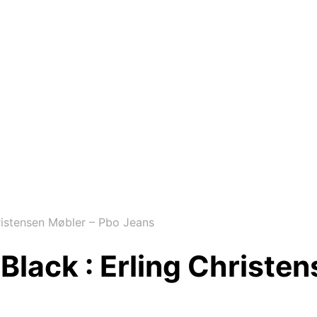
istensen Møbler – Pbo Jeans
lack : Erling Christen