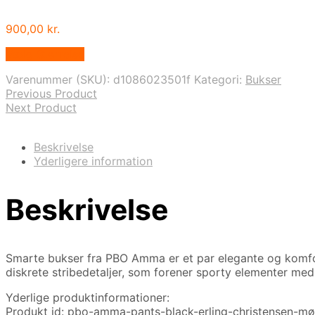
900,00
kr.
Vælg Størrelse
Varenummer (SKU):
d1086023501f
Kategori:
Bukser
Previous Product
Next Product
Beskrivelse
Yderligere information
Beskrivelse
Smarte bukser fra PBO Amma er et par elegante og komfort
diskrete stribedetaljer, som forener sporty elementer med 
Yderlige produktinformationer:
Produkt id: pbo-amma-pants-black-erling-christensen-mø