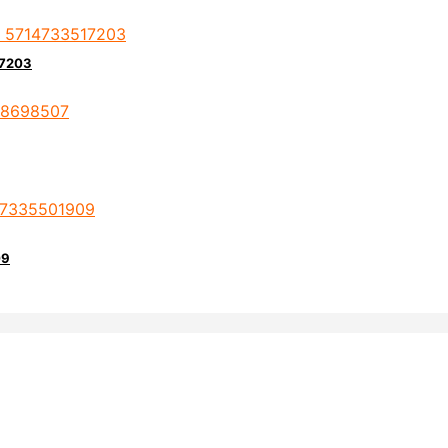
17203
09