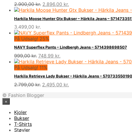
Den
Den
2.900,00
kr.
2.896,00
kr.
oprindelige
aktuelle
pris
pris
Harkila Moose Hunter Gtx Bukser – Härkila Jeans – 57147335
var:
er:
3.499,00
kr.
2.900,00 kr..
2.896,00 kr..
På Udsalg! 25%
NAVY Superflex Pants – Lindbergh Jeans – 5714398698507
Den
Den
999,00
kr.
748,99
kr.
oprindelige
aktuelle
pris
pris
På Udsalg! 11%
var:
er:
Harkila Retrieve Lady Bukser – Härkila Jeans – 57073355019
999,00 kr..
748,99 kr..
Den
Den
2.799,00
kr.
2.495,00
kr.
oprindelige
aktuelle
© Fashion Blogger
pris
pris
×
var:
er:
2.799,00 kr..
2.495,00 kr..
Kjoler
Bukser
T-Shirts
Støvler