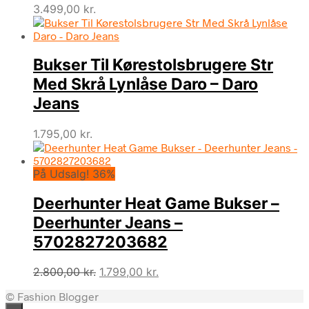
3.499,00
kr.
Bukser Til Kørestolsbrugere Str
Med Skrå Lynlåse Daro – Daro
Jeans
1.795,00
kr.
På Udsalg! 36%
Deerhunter Heat Game Bukser –
Deerhunter Jeans –
5702827203682
Den
Den
2.800,00
kr.
1.799,00
kr.
oprindelige
aktuelle
© Fashion Blogger
pris
pris