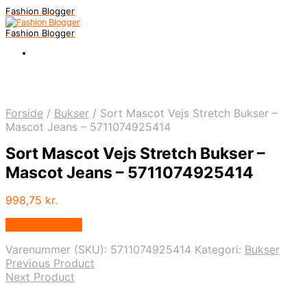
Fashion Blogger
Fashion Blogger
Forside
/
Bukser
/
Sort Mascot Vejs Stretch Bukser –
Mascot Jeans – 5711074925414
Sort Mascot Vejs Stretch Bukser –
Mascot Jeans – 5711074925414
998,75
kr.
Vælg Størrelse
Varenummer (SKU):
5711074925414
Kategori:
Bukser
Previous Product
Next Product