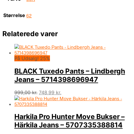
Størrelse
62
Relaterede varer
På Udsalg! 25%
BLACK Tuxedo Pants – Lindbergh
Jeans – 5714398696947
Den
Den
999,00
kr.
748,99
kr.
oprindelige
aktuelle
pris
pris
var:
er:
Harkila Pro Hunter Move Bukser –
999,00 kr..
748,99 kr..
Härkila Jeans – 5707335388814