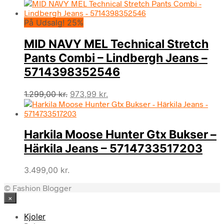
oprindelige
aktuelle
pris
pris
På Udsalg! 25%
var:
er:
999,00 kr..
748,99 kr..
MID NAVY MEL Technical Stretch
Pants Combi – Lindbergh Jeans –
5714398352546
Den
Den
1.299,00
kr.
973,99
kr.
oprindelige
aktuelle
pris
pris
var:
er:
Harkila Moose Hunter Gtx Bukser –
1.299,00 kr..
973,99 kr..
Härkila Jeans – 5714733517203
3.499,00
kr.
© Fashion Blogger
×
Kjoler