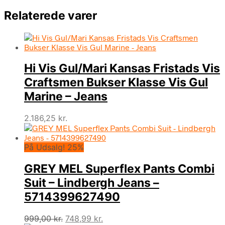
Relaterede varer
Hi Vis Gul/Mari Kansas Fristads Vis
Craftsmen Bukser Klasse Vis Gul
Marine – Jeans
2.186,25
kr.
På Udsalg! 25%
GREY MEL Superflex Pants Combi
Suit – Lindbergh Jeans –
5714399627490
Den
Den
999,00
kr.
748,99
kr.