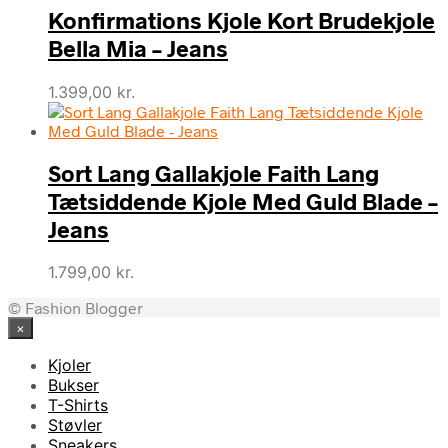
Konfirmations Kjole Kort Brudekjole
var:
er:
1.099,95 kr..
549,98 kr..
Bella Mia – Jeans
1.399,00
kr.
Sort Lang Gallakjole Faith Lang
Tætsiddende Kjole Med Guld Blade –
Jeans
1.799,00
kr.
© Fashion Blogger
×
Kjoler
Bukser
T-Shirts
Støvler
Sneakers