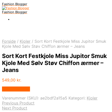
Fashion Blogger
Fashion Blogger
Forside
/
Kjoler
/
Sort Kort Festkjole Miss Jupitor Smuk
Kjole Med Sølv Støv Chiffon ærmer – Jeans
Sort Kort Festkjole Miss Jupitor Smuk
Kjole Med Sølv Støv Chiffon ærmer –
Jeans
549,00
kr.
Vælg Størrelse
Varenummer (SKU):
ae2bdf2a15a5
Kategori:
Kjoler
Previous Product
Next Product