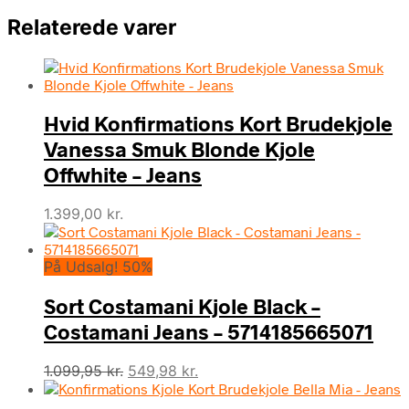
Relaterede varer
Hvid Konfirmations Kort Brudekjole
Vanessa Smuk Blonde Kjole
Offwhite – Jeans
1.399,00
kr.
På Udsalg! 50%
Sort Costamani Kjole Black –
Costamani Jeans – 5714185665071
Den
Den
1.099,95
kr.
549,98
kr.
oprindelige
aktuelle
pris
pris