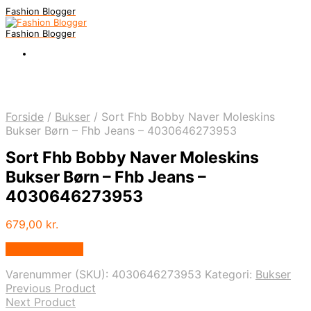
Fashion Blogger
Fashion Blogger
Forside
/
Bukser
/
Sort Fhb Bobby Naver Moleskins
Bukser Børn – Fhb Jeans – 4030646273953
Sort Fhb Bobby Naver Moleskins
Bukser Børn – Fhb Jeans –
4030646273953
679,00
kr.
Vælg Størrelse
Varenummer (SKU):
4030646273953
Kategori:
Bukser
Previous Product
Next Product