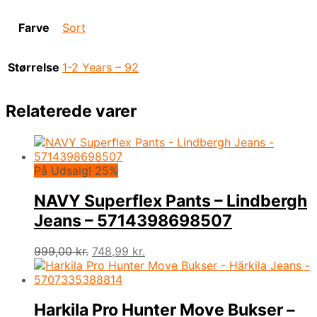
Farve
Sort
Størrelse
1-2 Years – 92
Relaterede varer
På Udsalg! 25%
NAVY Superflex Pants – Lindbergh
Jeans – 5714398698507
Den
Den
999,00
kr.
748,99
kr.
oprindelige
aktuelle
pris
pris
var:
er:
999,00 kr..
748,99 kr..
Harkila Pro Hunter Move Bukser –