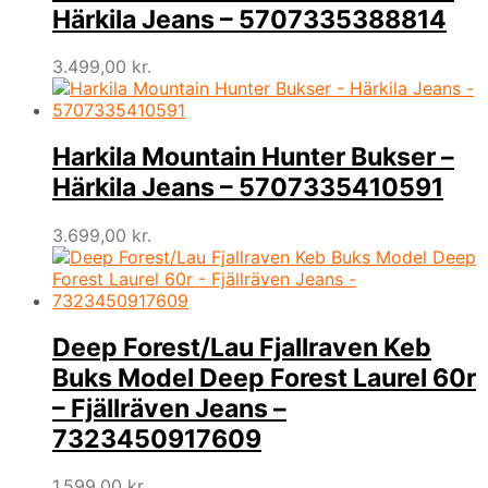
Härkila Jeans – 5707335388814
3.499,00
kr.
Harkila Mountain Hunter Bukser –
Härkila Jeans – 5707335410591
3.699,00
kr.
Deep Forest/Lau Fjallraven Keb
Buks Model Deep Forest Laurel 60r
– Fjällräven Jeans –
7323450917609
1.599,00
kr.