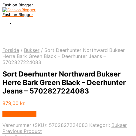
Fashion Blogger
Fashion Blogger
Forside
/
Bukser
/
Sort Deerhunter Northward Bukser
Herre Bark Green Black – Deerhunter Jeans –
5702827224083
Sort Deerhunter Northward Bukser
Herre Bark Green Black – Deerhunter
Jeans – 5702827224083
879,00
kr.
Vælg Størrelse
Varenummer (SKU):
5702827224083
Kategori:
Bukser
Previous Product