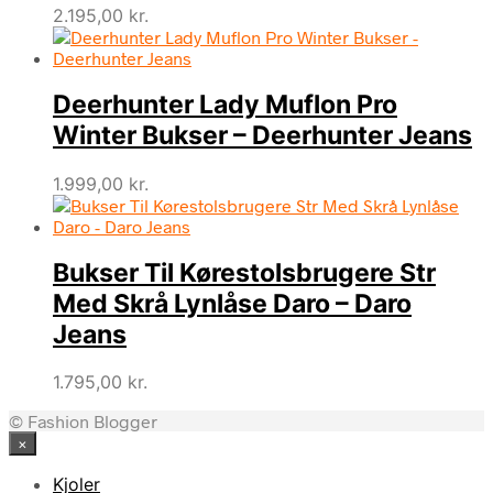
2.195,00
kr.
Deerhunter Lady Muflon Pro
Winter Bukser – Deerhunter Jeans
1.999,00
kr.
Bukser Til Kørestolsbrugere Str
Med Skrå Lynlåse Daro – Daro
Jeans
1.795,00
kr.
© Fashion Blogger
×
Kjoler