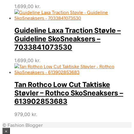
1.699,00
kr.
Guideline Laxa Traction Støvle –
Guideline SkoSneaksers –
7033841073530
1.699,00
kr.
Tan Rothco Low Cut Taktiske
Støvler – Rothco SkoSneaksers –
613902853683
979,00
kr.
© Fashion Blogger
×