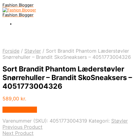
Fashion Blogger
Fashion Blogger
Forside
/
Støvler
/
Sort Brandit Phantom Læderstøvler
Snørrehuller – Brandit SkoSneaksers – 4051773004326
Sort Brandit Phantom Læderstøvler
Snørrehuller – Brandit SkoSneaksers –
4051773004326
589,00
kr.
Vælg Størrelse
Varenummer (SKU):
4051773004319
Kategori:
Støvler
Previous Product
Next Product