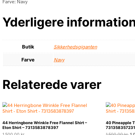
Farve: Navy
Yderligere informatio
Butik
Sikkerhedsgiganten
Farve
Navy
Relaterede varer
44 Herringbone Wrinkle Free Flannel Shirt –
40 Pineapple Twi
Eton Shirt – 7313583878397
73135835723
De
1.500,00
kr.
1.500,00
kr.
1.