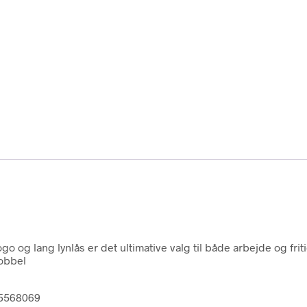
og lang lynlås er det ultimative valg til både arbejde og friti
Dobbel
15568069