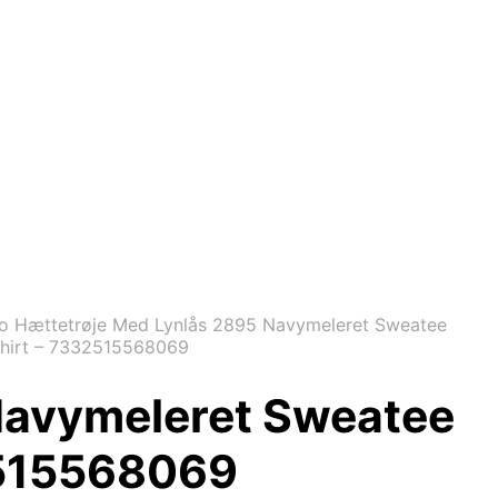
o Hættetrøje Med Lynlås 2895 Navymeleret Sweatee
 Shirt – 7332515568069
Navymeleret Sweatee
32515568069