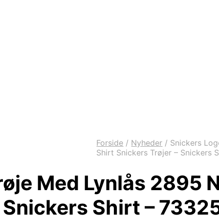
Forside
/
Nyheder
/
Snickers Log
Shirt Snickers Trøjer – Snickers
røje Med Lynlås 2895 
 – Snickers Shirt – 73