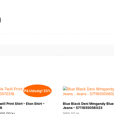
n
På Udsalg! 33%
ll Print Shirt – Eton Shirt –
Blue Black Deni Mmgandy Blue 
18
Jeans – 5711855056023
n
Den
000,00
kr.
999,00
kr.