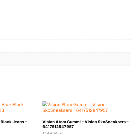
Black Jeans –
Vision Atom Gummi – Vision SkoSneaksers –
6417512847957
1.149,95
kr.