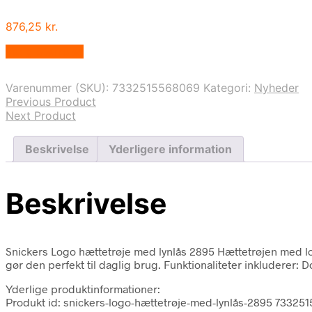
876,25
kr.
Vælg Størrelse
Varenummer (SKU):
7332515568069
Kategori:
Nyheder
Previous Product
Next Product
Beskrivelse
Yderligere information
Beskrivelse
Snickers Logo hættetrøje med lynlås 2895 Hættetrøjen med logo 
gør den perfekt til daglig brug. Funktionaliteter inkluderer: 
Yderlige produktinformationer:
Produkt id: snickers-logo-hættetrøje-med-lynlås-2895 73325