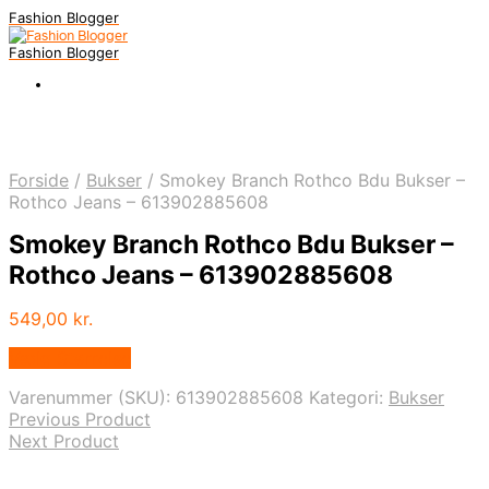
Fashion Blogger
Fashion Blogger
Forside
/
Bukser
/
Smokey Branch Rothco Bdu Bukser –
Rothco Jeans – 613902885608
Smokey Branch Rothco Bdu Bukser –
Rothco Jeans – 613902885608
549,00
kr.
Vælg Størrelse
Varenummer (SKU):
613902885608
Kategori:
Bukser
Previous Product
Next Product