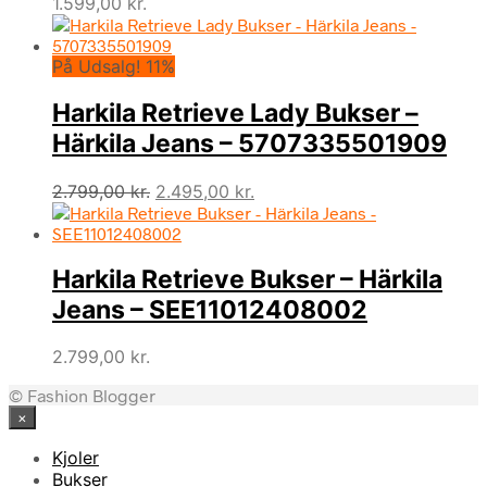
1.599,00
kr.
På Udsalg! 11%
Harkila Retrieve Lady Bukser –
Härkila Jeans – 5707335501909
Den
Den
2.799,00
kr.
2.495,00
kr.
oprindelige
aktuelle
pris
pris
var:
er:
Harkila Retrieve Bukser – Härkila
2.799,00 kr..
2.495,00 kr..
Jeans – SEE11012408002
2.799,00
kr.
© Fashion Blogger
×
Kjoler
Bukser