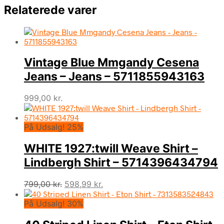
Relaterede varer
Vintage Blue Mmgandy Cesena
Jeans – Jeans – 5711855943163
999,00
kr.
På Udsalg! 25%
WHITE 1927:twill Weave Shirt –
Lindbergh Shirt – 5714396434794
Den
Den
799,00
kr.
598,99
kr.
oprindelige
aktuelle
På Udsalg! 30%
pris
pris
var:
er:
799,00 kr..
598,99 kr..