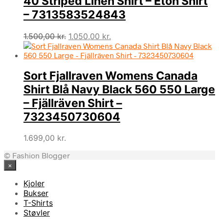
40 Striped Linen Shirt – Eton Shirt
– 7313583524843
Den
Den
1.500,00
kr.
1.050,00
kr.
oprindelige
aktuelle
pris
pris
var:
er:
Sort Fjallraven Womens Canada
1.500,00 kr..
1.050,00 kr..
Shirt Blå Navy Black 560 550 Large
– Fjällräven Shirt –
7323450730604
1.699,00
kr.
© Fashion Blogger
×
Kjoler
Bukser
T-Shirts
Støvler