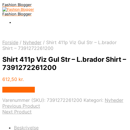
Fashion Blogger
Fashion Blogger
Forside
/
Nyheder
/
Shirt 411p Viz Gul Str – L.brador
Shirt – 7391272261200
Shirt 411p Viz Gul Str – L.brador Shirt –
7391272261200
612,50
kr.
Vælg Størrelse
Varenummer (SKU):
7391272261200
Kategori:
Nyheder
Previous Product
Next Product
Beskrivelse