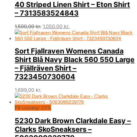
40 Striped Linen Shirt – Eton Shirt
– 7313583524843
Den
Den
1.500,00
kr.
1.050,00
kr.
oprindelige
aktuelle
pris
pris
var:
er:
Sort Fjallraven Womens Canada
1.500,00 kr..
1.050,00 kr..
Shirt Blå Navy Black 560 550 Large
– Fjällräven Shirt –
7323450730604
1.699,00
kr.
På Udsalg! 25%
5230 Dark Brown Clarkdale Easy –
Clarks SkoSneaksers –