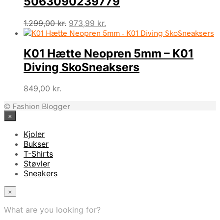
5063090239779
Den
Den
1.299,00
kr.
973,99
kr.
oprindelige
aktuelle
pris
pris
K01 Hætte Neopren 5mm – K01
var:
er:
1.299,00 kr..
973,99 kr..
Diving SkoSneaksers
849,00
kr.
© Fashion Blogger
×
Kjoler
Bukser
T-Shirts
Støvler
Sneakers
×
What are you looking for?