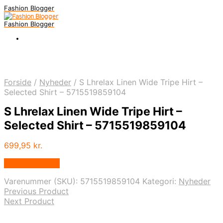
Fashion Blogger
Fashion Blogger
Forside
/
Nyheder
/
S Lhrelax Linen Wide Tripe Hirt –
Selected Shirt – 5715519859104
S Lhrelax Linen Wide Tripe Hirt –
Selected Shirt – 5715519859104
699,95
kr.
Vælg Størrelse
Varenummer (SKU):
5715519859104
Kategori:
Nyheder
Previous Product
Next Product