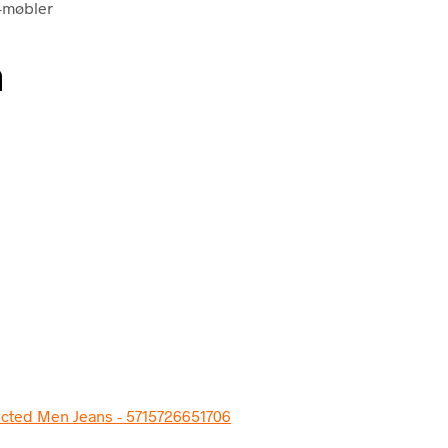
n-møbler
n