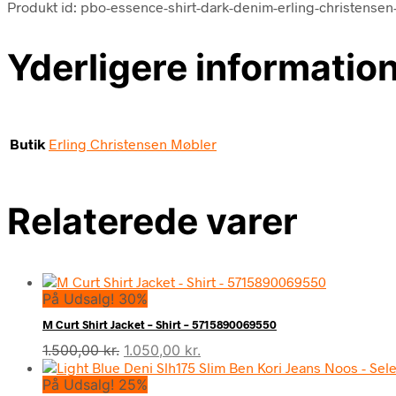
Produkt id: pbo-essence-shirt-dark-denim-erling-christense
Yderligere informatio
Butik
Erling Christensen Møbler
Relaterede varer
På Udsalg! 30%
M Curt Shirt Jacket – Shirt – 5715890069550
Den
Den
1.500,00
kr.
1.050,00
kr.
oprindelige
aktuelle
På Udsalg! 25%
pris
pris