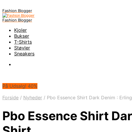
Fashion Blogger
Fashion Blogger
Kjoler
Bukser
T-Shirts
Støvler
Sneakers
På Udsalg! 40%
Forside
/
Nyheder
/
Pbo Essence Shirt Dark Denim : Erling
Pbo Essence Shirt Dar
Shirt