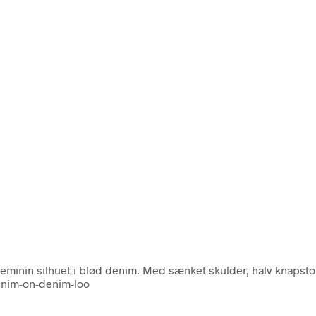
 feminin silhuet i blød denim. Med sænket skulder, halv knaps
enim-on-denim-loo