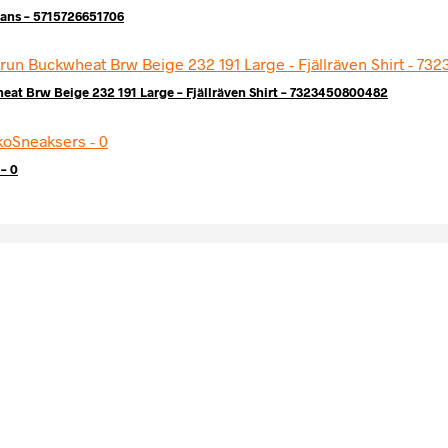
eans – 5715726651706
t Brw Beige 232 191 Large – Fjällräven Shirt – 7323450800482
– 0