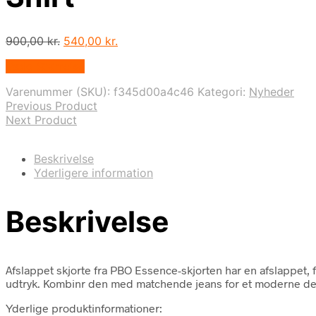
Den
Den
900,00
kr.
540,00
kr.
oprindelige
aktuelle
Vælg Størrelse
pris
pris
var:
er:
Varenummer (SKU):
f345d00a4c46
Kategori:
Nyheder
900,00 kr..
540,00 kr..
Previous Product
Next Product
Beskrivelse
Yderligere information
Beskrivelse
Afslappet skjorte fra PBO Essence-skjorten har en afslappet,
udtryk. Kombinr den med matchende jeans for et moderne d
Yderlige produktinformationer: