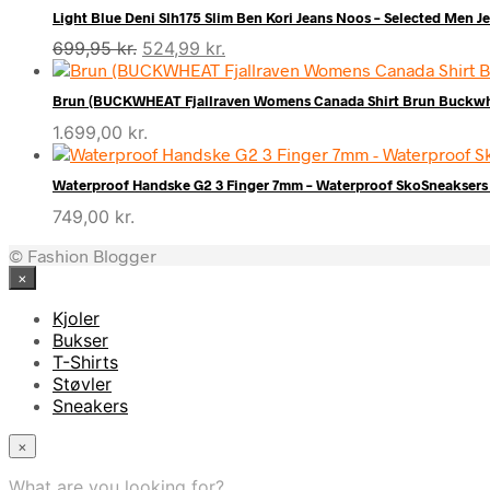
var:
er:
Light Blue Deni Slh175 Slim Ben Kori Jeans Noos – Selected Men J
1.500,00 kr..
1.050,00 kr..
Den
Den
699,95
kr.
524,99
kr.
oprindelige
aktuelle
pris
pris
Brun (BUCKWHEAT Fjallraven Womens Canada Shirt Brun Buckwhea
var:
er:
1.699,00
kr.
699,95 kr..
524,99 kr..
Waterproof Handske G2 3 Finger 7mm – Waterproof SkoSneaksers 
749,00
kr.
© Fashion Blogger
×
Kjoler
Bukser
T-Shirts
Støvler
Sneakers
×
What are you looking for?