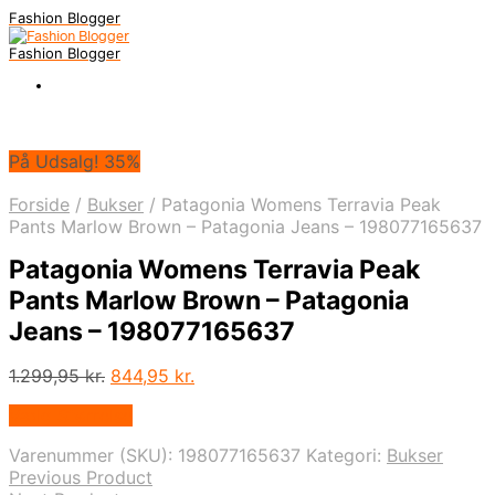
Fashion Blogger
Fashion Blogger
På Udsalg! 35%
Forside
/
Bukser
/
Patagonia Womens Terravia Peak
Pants Marlow Brown – Patagonia Jeans – 198077165637
Patagonia Womens Terravia Peak
Pants Marlow Brown – Patagonia
Jeans – 198077165637
Den
Den
1.299,95
kr.
844,95
kr.
oprindelige
aktuelle
Vælg Størrelse
pris
pris
var:
er:
Varenummer (SKU):
198077165637
Kategori:
Bukser
1.299,95 kr..
844,95 kr..
Previous Product