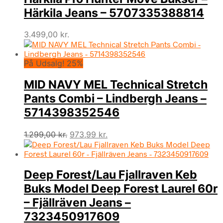
Härkila Jeans – 5707335388814
3.499,00
kr.
På Udsalg! 25%
MID NAVY MEL Technical Stretch
Pants Combi – Lindbergh Jeans –
5714398352546
Den
Den
1.299,00
kr.
973,99
kr.
oprindelige
aktuelle
pris
pris
var:
er:
Deep Forest/Lau Fjallraven Keb
1.299,00 kr..
973,99 kr..
Buks Model Deep Forest Laurel 60r
– Fjällräven Jeans –
7323450917609