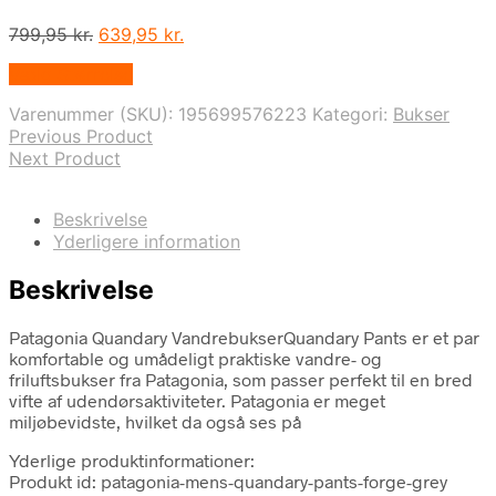
Den
Den
799,95
kr.
639,95
kr.
oprindelige
aktuelle
Vælg Størrelse
pris
pris
var:
er:
Varenummer (SKU):
195699576223
Kategori:
Bukser
799,95 kr..
639,95 kr..
Previous Product
Next Product
Beskrivelse
Yderligere information
Beskrivelse
Patagonia Quandary VandrebukserQuandary Pants er et par
komfortable og umådeligt praktiske vandre- og
friluftsbukser fra Patagonia, som passer perfekt til en bred
vifte af udendørsaktiviteter. Patagonia er meget
miljøbevidste, hvilket da også ses på
Yderlige produktinformationer:
Produkt id: patagonia-mens-quandary-pants-forge-grey