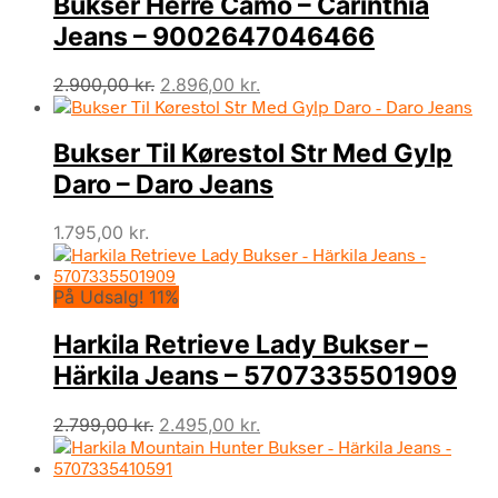
Bukser Herre Camo – Carinthia
Jeans – 9002647046466
Den
Den
2.900,00
kr.
2.896,00
kr.
oprindelige
aktuelle
pris
pris
Bukser Til Kørestol Str Med Gylp
var:
er:
2.900,00 kr..
2.896,00 kr..
Daro – Daro Jeans
1.795,00
kr.
På Udsalg! 11%
Harkila Retrieve Lady Bukser –
Härkila Jeans – 5707335501909
Den
Den
2.799,00
kr.
2.495,00
kr.
oprindelige
aktuelle
pris
pris
var:
er: