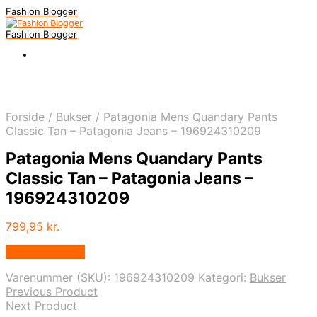
Fashion Blogger
Fashion Blogger
Forside
/
Bukser
/
Patagonia Mens Quandary Pants
Classic Tan – Patagonia Jeans – 196924310209
Patagonia Mens Quandary Pants
Classic Tan – Patagonia Jeans –
196924310209
799,95
kr.
Vælg Størrelse
Varenummer (SKU):
196924310209
Kategori:
Bukser
Previous Product
Next Product