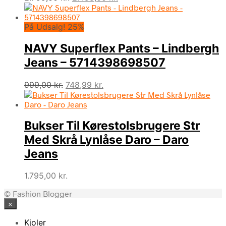
oprindelige
aktuelle
pris
pris
På Udsalg! 25%
var:
er:
2.799,00 kr..
2.495,00 kr..
NAVY Superflex Pants – Lindbergh
Jeans – 5714398698507
Den
Den
999,00
kr.
748,99
kr.
oprindelige
aktuelle
pris
pris
var:
er:
Bukser Til Kørestolsbrugere Str
999,00 kr..
748,99 kr..
Med Skrå Lynlåse Daro – Daro
Jeans
1.795,00
kr.
© Fashion Blogger
×
Kjoler