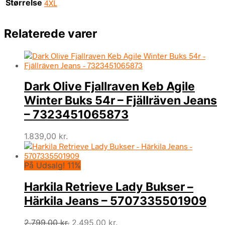
Størrelse
4XL
Relaterede varer
Dark Olive Fjallraven Keb Agile
Winter Buks 54r – Fjällräven Jeans
– 7323451065873
1.839,00
kr.
På Udsalg! 11%
Harkila Retrieve Lady Bukser –
Härkila Jeans – 5707335501909
Den
Den
2.799,00
kr.
2.495,00
kr.