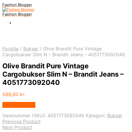
Fashion Blogger
Fashion Blogger
Forside
/
Bukser
/
Olive Brandit Pure Vintage
Cargobukser Slim N – Brandit Jeans – 4051773092040
Olive Brandit Pure Vintage
Cargobukser Slim N – Brandit Jeans –
4051773092040
589,00
kr.
Vælg Størrelse
Varenummer (SKU):
4051773092040
Kategori:
Bukser
Previous Product
Next Product