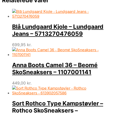
Relaterede varer
Blå Lundgaard Kjole – Lundgaard
Jeans – 5713270476059
699,95
kr.
Anna Boots Camel 36 – Beomé
SkoSneaksers – 1107001141
449,00
kr.
Sort Rothco Type Kampstøvler –
Rothco SkoSneaksers –