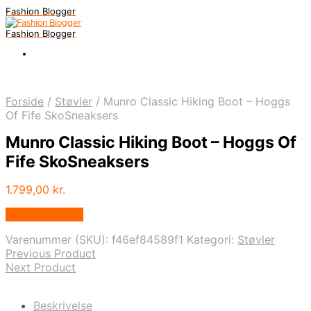
Fashion Blogger
Fashion Blogger
Forside
/
Støvler
/
Munro Classic Hiking Boot – Hoggs
Of Fife SkoSneaksers
Munro Classic Hiking Boot – Hoggs Of
Fife SkoSneaksers
1.799,00
kr.
Vælg Størrelse
Varenummer (SKU):
f46ef84589f1
Kategori:
Støvler
Previous Product
Next Product
Beskrivelse