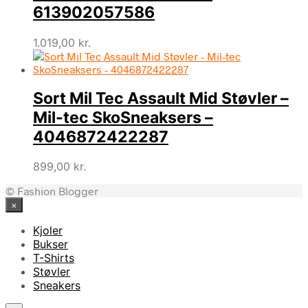
613902057586
1.019,00
kr.
Sort Mil Tec Assault Mid Støvler –
Mil-tec SkoSneaksers –
4046872422287
899,00
kr.
© Fashion Blogger
×
Kjoler
Bukser
T-Shirts
Støvler
Sneakers