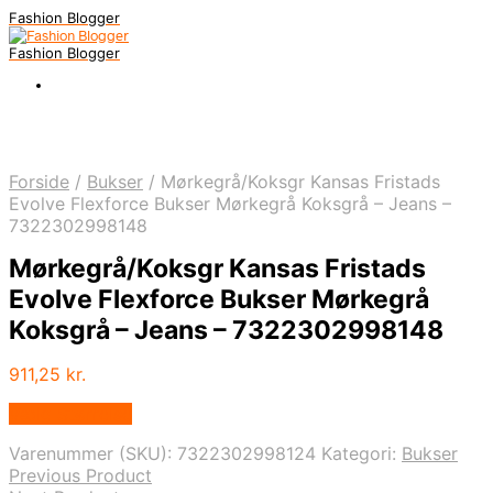
Fashion Blogger
Fashion Blogger
Forside
/
Bukser
/
Mørkegrå/Koksgr Kansas Fristads
Evolve Flexforce Bukser Mørkegrå Koksgrå – Jeans –
7322302998148
Mørkegrå/Koksgr Kansas Fristads
Evolve Flexforce Bukser Mørkegrå
Koksgrå – Jeans – 7322302998148
911,25
kr.
Vælg Størrelse
Varenummer (SKU):
7322302998124
Kategori:
Bukser
Previous Product