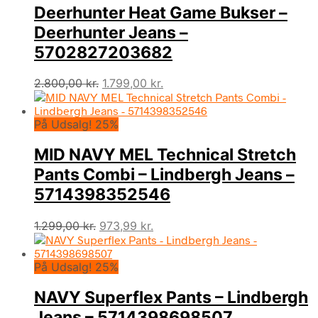
Deerhunter Heat Game Bukser –
Deerhunter Jeans –
5702827203682
Den
Den
2.800,00
kr.
1.799,00
kr.
oprindelige
aktuelle
pris
pris
På Udsalg! 25%
var:
er:
2.800,00 kr..
1.799,00 kr..
MID NAVY MEL Technical Stretch
Pants Combi – Lindbergh Jeans –
5714398352546
Den
Den
1.299,00
kr.
973,99
kr.
oprindelige
aktuelle
pris
pris
På Udsalg! 25%
var:
er:
1.299,00 kr..
973,99 kr..
NAVY Superflex Pants – Lindbergh
Jeans – 5714398698507