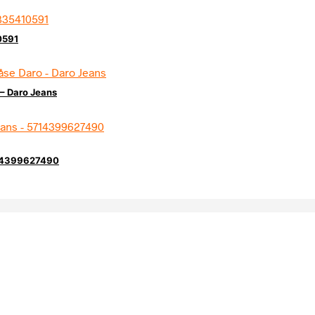
0591
– Daro Jeans
714399627490