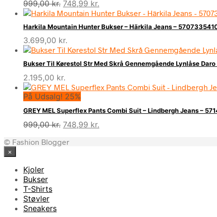
Den
Den
999,00
kr.
748,99
kr.
oprindelige
aktuelle
pris
pris
Harkila Mountain Hunter Bukser – Härkila Jeans – 570733541
var:
er:
3.699,00
kr.
999,00 kr..
748,99 kr..
Bukser Til Kørestol Str Med Skrå Gennemgående Lynlåse Daro 
2.195,00
kr.
På Udsalg! 25%
GREY MEL Superflex Pants Combi Suit – Lindbergh Jeans – 5
Den
Den
999,00
kr.
748,99
kr.
oprindelige
aktuelle
© Fashion Blogger
pris
pris
×
var:
er:
999,00 kr..
748,99 kr..
Kjoler
Bukser
T-Shirts
Støvler
Sneakers