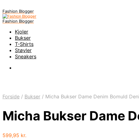
Fashion Blogger
Fashion Blogger
Kjoler
Bukser
T-Shirts
Støvler
Sneakers
Forside
/
Bukser
/
Micha Bukser Dame Denim Bomuld Denim
Micha Bukser Dame De
599,95
kr.