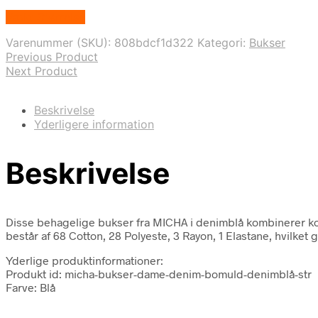
Vælg Størrelse
Varenummer (SKU):
808bdcf1d322
Kategori:
Bukser
Previous Product
Next Product
Beskrivelse
Yderligere information
Beskrivelse
Disse behagelige bukser fra MICHA i denimblå kombinerer komfo
består af 68 Cotton, 28 Polyeste, 3 Rayon, 1 Elastane, hvilket g
Yderlige produktinformationer:
Produkt id: micha-bukser-dame-denim-bomuld-denimblå-str
Farve: Blå