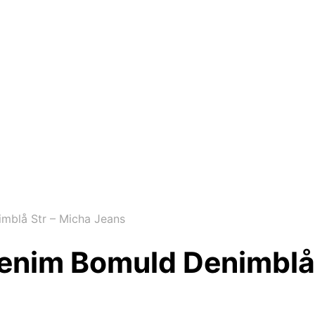
blå Str – Micha Jeans
nim Bomuld Denimblå 