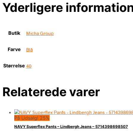
Yderligere informatio
Butik
Micha Group
Farve
Blå
Størrelse
40
Relaterede varer
På Udsalg! 25%
NAVY Superflex Pants – Lindbergh Jeans – 5714398698507