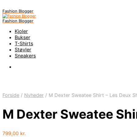
Fashion Blogger
Fashion Blogger
Kjoler
Bukser
T-Shirts
Støvler
Sneakers
Forside
/
Nyheder
/
M Dexter Sweatee Shirt – Les Deux S
M Dexter Sweatee Shi
799,00
kr.