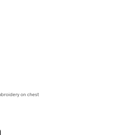
mbroidery on chest
n