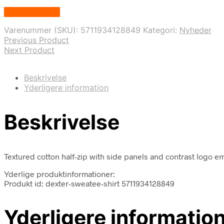
Vælg Størrelse
Varenummer (SKU):
5711934128849
Kategori:
Nyheder
Previous Product
Next Product
Beskrivelse
Yderligere information
Beskrivelse
Textured cotton half-zip with side panels and contrast logo e
Yderlige produktinformationer:
Produkt id: dexter-sweatee-shirt 5711934128849
Yderligere informatio