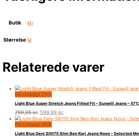
Butik
Mr
Størrelse
M
Relaterede varer
På Udsalg! 25%
Light Blue Super Stretch Jeans Fitted Fit – Sunwill Jeans – 
Den
Den
799,95
kr.
599,99
kr.
oprindelige
aktuelle
På Udsalg! 25%
pris
pris
var:
er:
Light Blue Deni Slh175 Slim Ben Kori Jeans Noos – Selected 
799,95 kr..
599,99 kr..