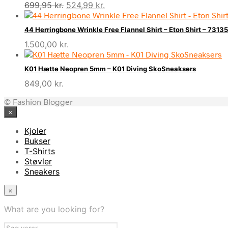
Den
Den
699,95
kr.
524,99
kr.
oprindelige
aktuelle
pris
pris
44 Herringbone Wrinkle Free Flannel Shirt – Eton Shirt – 73
var:
er:
1.500,00
kr.
699,95 kr..
524,99 kr..
K01 Hætte Neopren 5mm – K01 Diving SkoSneaksers
849,00
kr.
© Fashion Blogger
×
Kjoler
Bukser
T-Shirts
Støvler
Sneakers
×
What are you looking for?