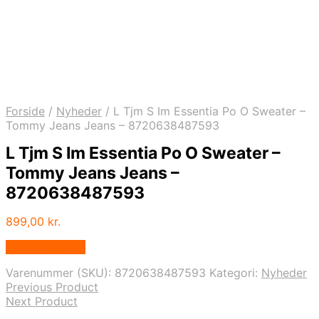
Forside
/
Nyheder
/
L Tjm S Im Essentia Po O Sweater –
Tommy Jeans Jeans – 8720638487593
L Tjm S Im Essentia Po O Sweater –
Tommy Jeans Jeans –
8720638487593
899,00
kr.
Vælg Størrelse
Varenummer (SKU):
8720638487593
Kategori:
Nyheder
Previous Product
Next Product