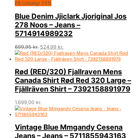
På Udsalg! 25%
Blue Denim Jjiclark Jjoriginal Jos
278 Noos – Jeans –
5714914989232
Den
Den
699,95
kr.
524,99
kr.
oprindelige
aktuelle
pris
pris
var:
er:
Rød (RED/320) Fjallraven Mens
699,95 kr..
524,99 kr..
Canada Shirt Rød Red 320 Large –
Fjällräven Shirt – 7392158891979
1.699,00
kr.
Vintage Blue Mmgandy Cesena
Jeans – Jeans – 5711855943163