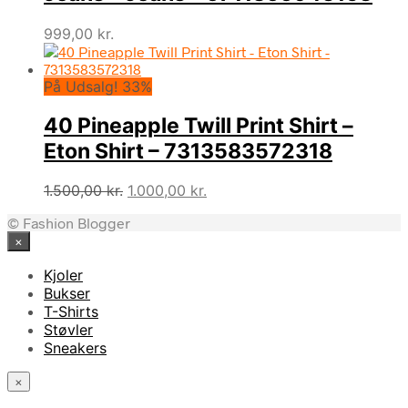
999,00
kr.
På Udsalg! 33%
40 Pineapple Twill Print Shirt –
Eton Shirt – 7313583572318
Den
Den
1.500,00
kr.
1.000,00
kr.
oprindelige
aktuelle
© Fashion Blogger
pris
pris
×
var:
er:
1.500,00 kr..
1.000,00 kr..
Kjoler
Bukser
T-Shirts
Støvler
Sneakers
×