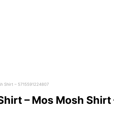
h Shirt – 5715591224807
hirt – Mos Mosh Shir