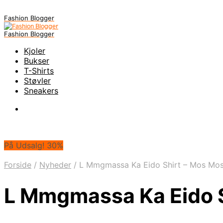
Fashion Blogger
Fashion Blogger
Kjoler
Bukser
T-Shirts
Støvler
Sneakers
På Udsalg! 30%
Forside
/
Nyheder
/
L Mmgmassa Ka Eido Shirt – Mos Mos
L Mmgmassa Ka Eido S