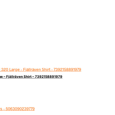
e – Fjällräven Shirt – 7392158891979