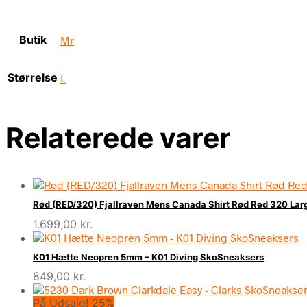
Butik
Mr
Størrelse
L
Relaterede varer
Rød (RED/320) Fjallraven Mens Canada Shirt Rød Red 320 Larg
1.699,00
kr.
K01 Hætte Neopren 5mm – K01 Diving SkoSneaksers
849,00
kr.
På Udsalg! 25%