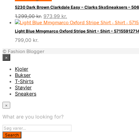
5230 Dark Brown Clarkdale Easy – Clarks SkoSneaksers – 
Den
Den
1.299,00
kr.
973,99
kr.
oprindelige
aktuelle
pris
pris
Light Blue Mmgmarco Oxford Stripe Shirt – Shirt – 5715591271
var:
er:
799,00
kr.
1.299,00 kr..
973,99 kr..
© Fashion Blogger
×
Kjoler
Bukser
T-Shirts
Støvler
Sneakers
×
What are you looking for?