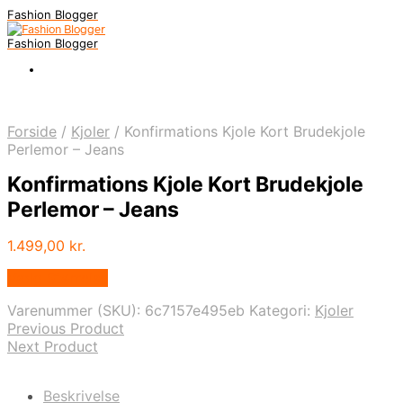
Fashion Blogger
Fashion Blogger
Forside
/
Kjoler
/
Konfirmations Kjole Kort Brudekjole
Perlemor – Jeans
Konfirmations Kjole Kort Brudekjole
Perlemor – Jeans
1.499,00
kr.
Vælg Størrelse
Varenummer (SKU):
6c7157e495eb
Kategori:
Kjoler
Previous Product
Next Product
Beskrivelse