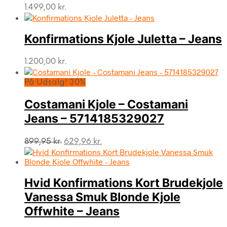
1.499,00
kr.
Konfirmations Kjole Juletta – Jeans
1.200,00
kr.
På Udsalg! 30%
Costamani Kjole – Costamani
Jeans – 5714185329027
Den
Den
899,95
kr.
629,96
kr.
oprindelige
aktuelle
pris
pris
var:
er:
Hvid Konfirmations Kort Brudekjole
899,95 kr..
629,96 kr..
Vanessa Smuk Blonde Kjole
Offwhite – Jeans