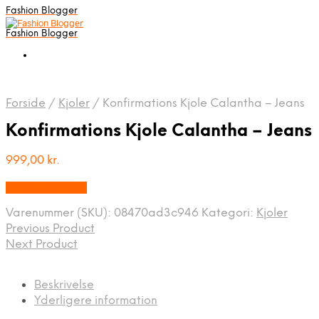
Fashion Blogger
Fashion Blogger
Forside
/
Kjoler
/
Konfirmations Kjole Calantha – Jeans
Konfirmations Kjole Calantha – Jeans
999,00
kr.
Vælg Størrelse
Varenummer (SKU):
08470ad3c946
Kategori:
Kjoler
Previous Product
Next Product
Beskrivelse
Yderligere information