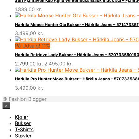
Sort Fjallraven Keb Agile Winter Buks Black Black 52l – Fjällr
1.839,00
kr.
Harkila Moose Hunter Gtx Bukser – Härkila Jeans – 57147335
3.499,00
kr.
På Udsalg! 11%
Harkila Retrieve Lady Bukser – Härkila Jeans – 57073355019
Den
Den
2.799,00
kr.
2.495,00
kr.
oprindelige
aktuelle
pris
pris
Harkila Pro Hunter Move Bukser – Härkila Jeans – 57073353
var:
er:
3.499,00
kr.
2.799,00 kr..
2.495,00 kr..
© Fashion Blogger
×
Kjoler
Bukser
T-Shirts
Støvler