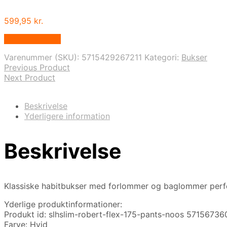
599,95
kr.
Vælg Størrelse
Varenummer (SKU):
5715429267211
Kategori:
Bukser
Previous Product
Next Product
Beskrivelse
Yderligere information
Beskrivelse
Klassiske habitbukser med forlommer og baglommer perfe
Yderlige produktinformationer:
Produkt id: slhslim-robert-flex-175-pants-noos 5715673
Farve: Hvid