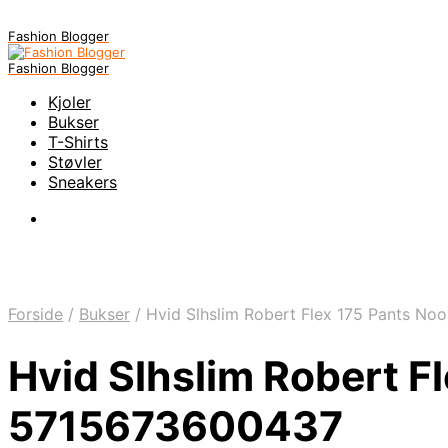
Fashion Blogger
Fashion Blogger
Kjoler
Bukser
T-Shirts
Støvler
Sneakers
Forside
/
Bukser
/
Hvid Slhslim Robert Flex 175 Pants No
Hvid Slhslim Robert F
5715673600437