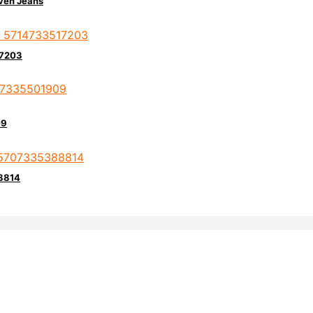
även Jeans
17203
09
88814