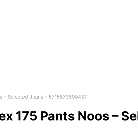
os – Selected Jeans – 5715673600437
lex 175 Pants Noos – Se