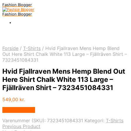
Fashion Blogger
Fashion Blogger
Forside
/
T-Shirts
/
Hvid Fjallraven Mens Hemp Blend
Out Here Shirt Chalk White 113 Large – Fjällräven Shirt –
7323451084331
Hvid Fjallraven Mens Hemp Blend Out
Here Shirt Chalk White 113 Large –
Fjällräven Shirt – 7323451084331
549,00
kr.
Vælg Størrelse
Varenummer (SKU):
7323451084331
Kategori:
T-Shirts
Previous Product