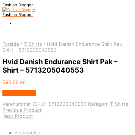
Fashion Blogger
Fashion Blogger
Forside
/
T-Shirts
/
Hvid Danish Endurance Shirt Pak –
Shirt – 5713205040553
Hvid Danish Endurance Shirt Pak –
Shirt – 5713205040553
595,00
kr.
Vælg Størrelse
Varenummer (SKU):
5713205040553
Kategori:
T-Shirts
Previous Product
Next Product
Beskrivelse