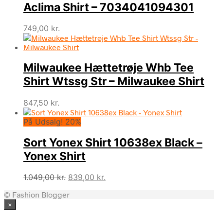
Aclima Shirt – 7034041094301
749,00
kr.
Milwaukee Hættetrøje Whb Tee
Shirt Wtssg Str – Milwaukee Shirt
847,50
kr.
På Udsalg! 20%
Sort Yonex Shirt 10638ex Black –
Yonex Shirt
Den
Den
1.049,00
kr.
839,00
kr.
oprindelige
aktuelle
© Fashion Blogger
pris
pris
×
var:
er:
1.049,00 kr..
839,00 kr..