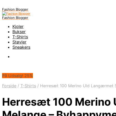
Fashion Blogger
Fashion Blogger
Kjoler
Bukser
T-Shirts
Støvler
Sneakers
På Udsalg! 25%
Forside
/
T-Shirts
/
Herresæt 100 Merino Uld Langærmet S
Herresæt 100 Merino 
Melange – Byhappyme