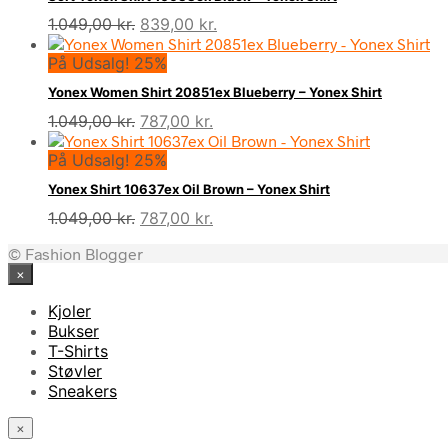
Den
Den
1.049,00
kr.
839,00
kr.
oprindelige
aktuelle
På Udsalg! 25%
pris
pris
var:
er:
Yonex Women Shirt 20851ex Blueberry – Yonex Shirt
1.049,00 kr..
839,00 kr..
Den
Den
1.049,00
kr.
787,00
kr.
oprindelige
aktuelle
På Udsalg! 25%
pris
pris
var:
er:
Yonex Shirt 10637ex Oil Brown – Yonex Shirt
1.049,00 kr..
787,00 kr..
Den
Den
1.049,00
kr.
787,00
kr.
oprindelige
aktuelle
© Fashion Blogger
pris
pris
×
var:
er:
1.049,00 kr..
787,00 kr..
Kjoler
Bukser
T-Shirts
Støvler
Sneakers
×