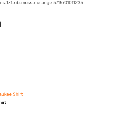
hns-1×1-rib-moss-melange 5715701011235
n
irt