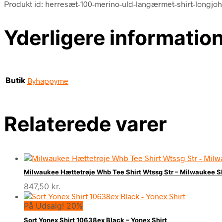
Produkt id: herresæt-100-merino-uld-langærmet-shirt-longjo
Yderligere informatio
Butik
Byhappyme
Relaterede varer
Milwaukee Hættetrøje Whb Tee Shirt Wtssg Str – Milwaukee Sh
847,50
kr.
På Udsalg! 20%
Sort Yonex Shirt 10638ex Black – Yonex Shirt