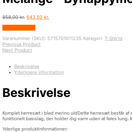
Den
Den
858,00
kr.
643,50
kr.
oprindelige
aktuelle
Vælg Størrelse
pris
pris
var:
er:
Varenummer (SKU):
5715701011235
Kategori:
T-Shirts
858,00 kr..
643,50 kr..
Previous Product
Next Product
Beskrivelse
Yderligere information
Beskrivelse
Komplet herresæt i blød merino uldDette herresæt består af e
funktionelt basislag, der holder dig varm uden at føles tung. 
Yderlige produktinformationer: