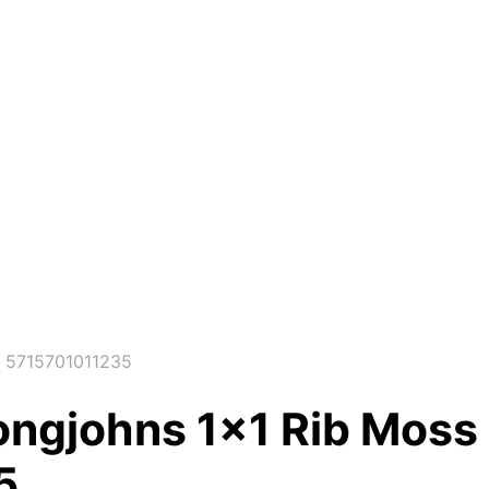
– 5715701011235
ongjohns 1×1 Rib Moss
5