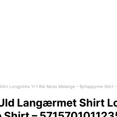
hirt Longjohns 1×1 Rib Moss Melange – Byhappyme Shirt 
Uld Langærmet Shirt L
 Shirt – 571570101123