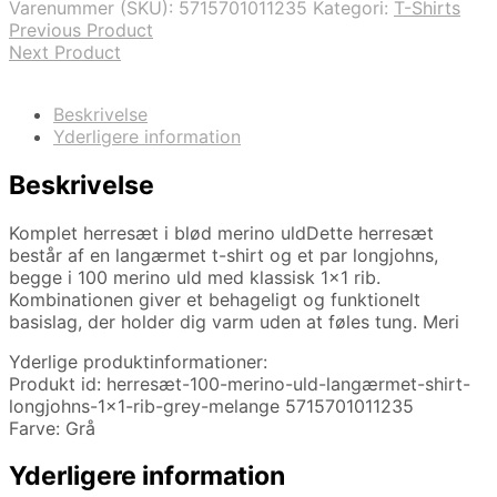
Varenummer (SKU):
5715701011235
Kategori:
T-Shirts
858,00 kr..
643,50 kr..
Previous Product
Next Product
Beskrivelse
Yderligere information
Beskrivelse
Komplet herresæt i blød merino uldDette herresæt
består af en langærmet t-shirt og et par longjohns,
begge i 100 merino uld med klassisk 1×1 rib.
Kombinationen giver et behageligt og funktionelt
basislag, der holder dig varm uden at føles tung. Meri
Yderlige produktinformationer:
Produkt id: herresæt-100-merino-uld-langærmet-shirt-
longjohns-1×1-rib-grey-melange 5715701011235
Farve: Grå
Yderligere information