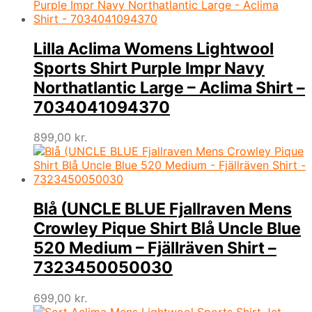
Lilla Aclima Womens Lightwool
Sports Shirt Purple Impr Navy
Northatlantic Large – Aclima Shirt –
7034041094370
899,00
kr.
Blå (UNCLE BLUE Fjallraven Mens
Crowley Pique Shirt Blå Uncle Blue
520 Medium – Fjällräven Shirt –
7323450050030
699,00
kr.