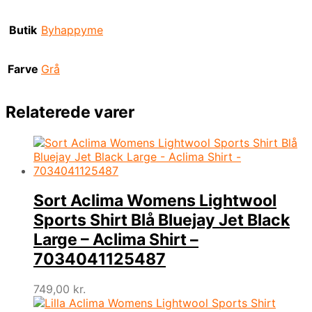
Butik
Byhappyme
Farve
Grå
Relaterede varer
Sort Aclima Womens Lightwool
Sports Shirt Blå Bluejay Jet Black
Large – Aclima Shirt –
7034041125487
749,00
kr.