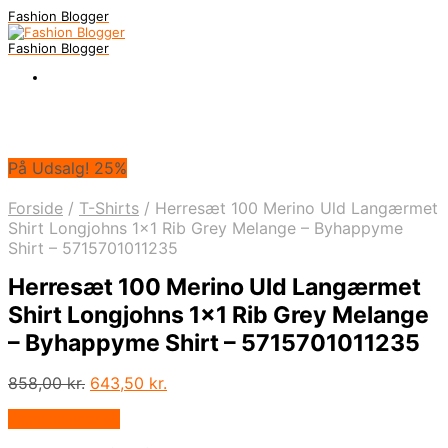
Fashion Blogger
Fashion Blogger
På Udsalg! 25%
Forside
/
T-Shirts
/
Herresæt 100 Merino Uld Langærmet
Shirt Longjohns 1×1 Rib Grey Melange – Byhappyme
Shirt – 5715701011235
Herresæt 100 Merino Uld Langærmet
Shirt Longjohns 1×1 Rib Grey Melange
– Byhappyme Shirt – 5715701011235
Den
Den
858,00
kr.
643,50
kr.
oprindelige
aktuelle
Vælg Størrelse
pris
pris
var:
er: