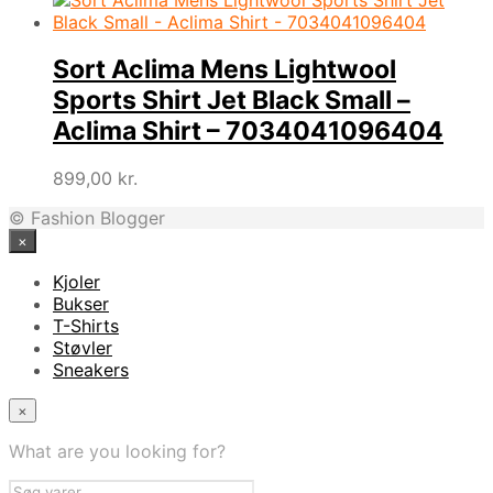
Sort Aclima Mens Lightwool
Sports Shirt Jet Black Small –
Aclima Shirt – 7034041096404
899,00
kr.
© Fashion Blogger
×
Kjoler
Bukser
T-Shirts
Støvler
Sneakers
×
What are you looking for?