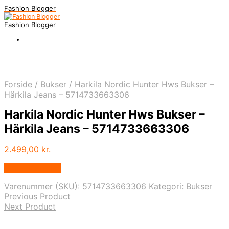
Fashion Blogger
Fashion Blogger
Forside
/
Bukser
/
Harkila Nordic Hunter Hws Bukser –
Härkila Jeans – 5714733663306
Harkila Nordic Hunter Hws Bukser –
Härkila Jeans – 5714733663306
2.499,00
kr.
Vælg Størrelse
Varenummer (SKU):
5714733663306
Kategori:
Bukser
Previous Product
Next Product