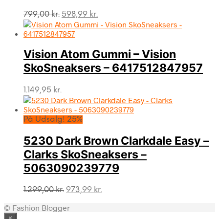
Den
Den
799,00
kr.
598,99
kr.
oprindelige
aktuelle
pris
pris
var:
er:
Vision Atom Gummi – Vision
799,00 kr..
598,99 kr..
SkoSneaksers – 6417512847957
1.149,95
kr.
På Udsalg! 25%
5230 Dark Brown Clarkdale Easy –
Clarks SkoSneaksers –
5063090239779
Den
Den
1.299,00
kr.
973,99
kr.
oprindelige
aktuelle
© Fashion Blogger
pris
pris
var:
er:
×