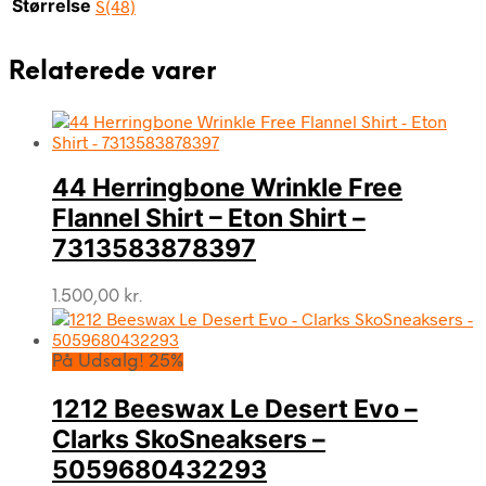
Størrelse
S(48)
Relaterede varer
44 Herringbone Wrinkle Free
Flannel Shirt – Eton Shirt –
7313583878397
1.500,00
kr.
På Udsalg! 25%
1212 Beeswax Le Desert Evo –
Clarks SkoSneaksers –
5059680432293