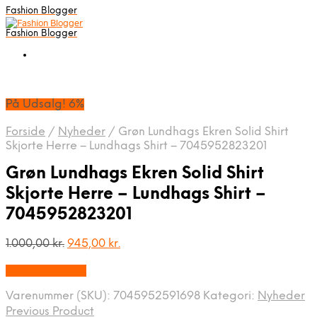
Fashion Blogger
Fashion Blogger
På Udsalg! 6%
Forside
/
Nyheder
/
Grøn Lundhags Ekren Solid Shirt
Skjorte Herre – Lundhags Shirt – 7045952823201
Grøn Lundhags Ekren Solid Shirt
Skjorte Herre – Lundhags Shirt –
7045952823201
Den
Den
1.000,00
kr.
945,00
kr.
oprindelige
aktuelle
Vælg Størrelse
pris
pris
var:
er:
Varenummer (SKU):
7045952591698
Kategori:
Nyheder
1.000,00 kr..
945,00 kr..
Previous Product