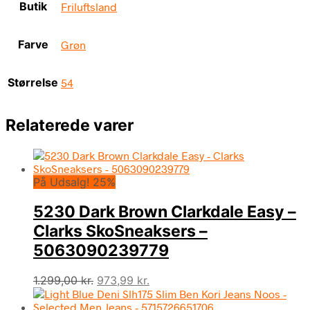
Butik
Friluftsland
Farve
Grøn
Størrelse
54
Relaterede varer
På Udsalg! 25%
5230 Dark Brown Clarkdale Easy –
Clarks SkoSneaksers –
5063090239779
Den
Den
1.299,00
kr.
973,99
kr.
oprindelige
aktuelle
pris
pris