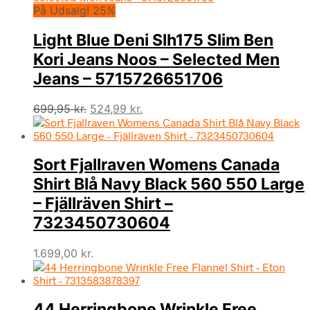
På Udsalg! 25%
var:
er:
1.299,00 kr..
973,99 kr..
Light Blue Deni Slh175 Slim Ben
Kori Jeans Noos – Selected Men
Jeans – 5715726651706
Den
Den
699,95
kr.
524,99
kr.
oprindelige
aktuelle
pris
pris
var:
er:
Sort Fjallraven Womens Canada
699,95 kr..
524,99 kr..
Shirt Blå Navy Black 560 550 Large
– Fjällräven Shirt –
7323450730604
1.699,00
kr.
44 Herringbone Wrinkle Free