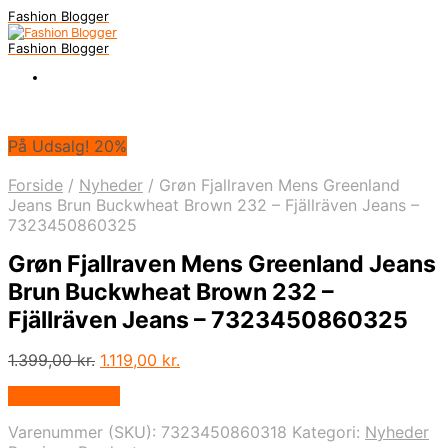
Fashion Blogger
Fashion Blogger
På Udsalg! 20%
Forside
/
Nyheder
/
Grøn Fjallraven Mens Greenland
Jeans Brun Buckwheat Brown 232 – Fjällräven Jeans –
7323450860325
Grøn Fjallraven Mens Greenland Jeans
Brun Buckwheat Brown 232 –
Fjällräven Jeans – 7323450860325
Den
Den
1.399,00
kr.
1.119,00
kr.
oprindelige
aktuelle
Vælg Størrelse
pris
pris
var:
er:
Varenummer (SKU):
7323450860318
Kategori:
Nyheder
1.399,00 kr..
1.119,00 kr..