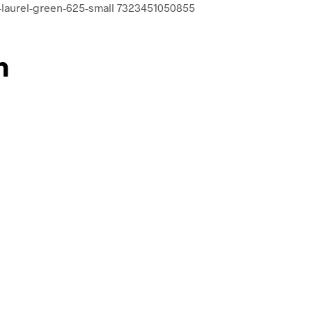
øn-laurel-green-625-small 7323451050855
n