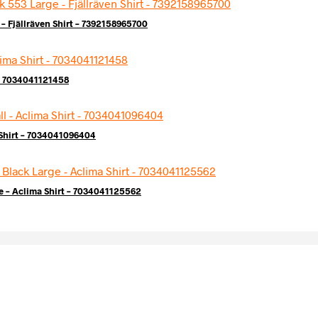
– Fjällräven Shirt – 7392158965700
 – 7034041121458
 Shirt – 7034041096404
e – Aclima Shirt – 7034041125562