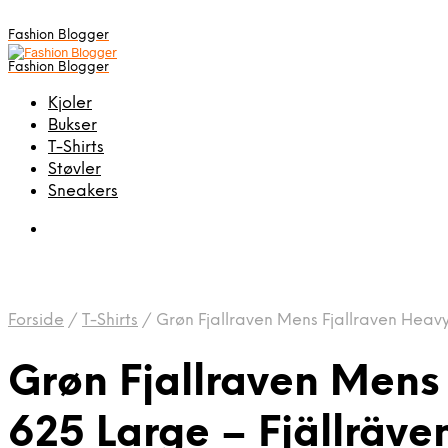
Fashion Blogger
Fashion Blogger
Kjoler
Bukser
T-Shirts
Støvler
Sneakers
Forside
/
T-Shirts
/
Grøn Fjallraven Mens Fjallraven Heavy 
Grøn Fjallraven Mens 
625 Large – Fjällräve