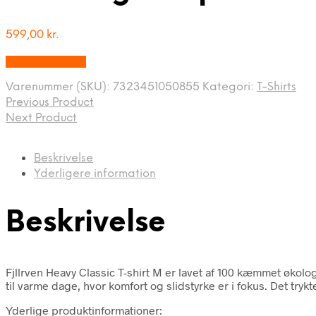
599,00
kr.
Vælg Størrelse
Varenummer (SKU):
7323451050855
Kategori:
T-Shirts
Previous Product
Next Product
Beskrivelse
Yderligere information
Beskrivelse
Fjllrven Heavy Classic T-shirt M er lavet af 100 kæmmet økol
til varme dage, hvor komfort og slidstyrke er i fokus. Det trykt
Yderlige produktinformationer: