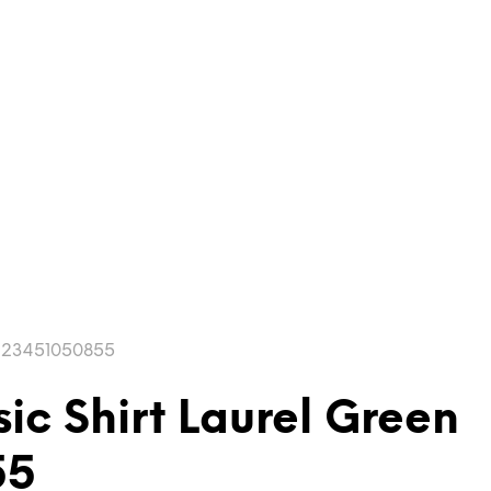
 7323451050855
ic Shirt Laurel Green
55