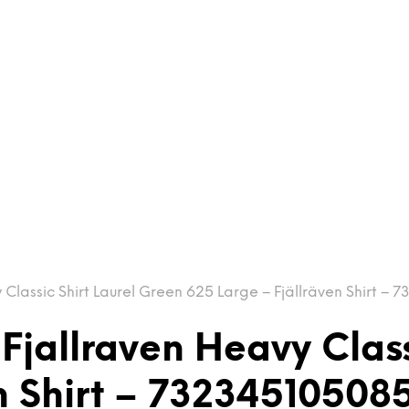
Classic Shirt Laurel Green 625 Large – Fjällräven Shirt –
Fjallraven Heavy Class
n Shirt – 73234510508