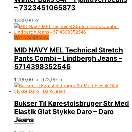
– 7323451065873
1.839,00
kr.
På Udsalg! 25%
MID NAVY MEL Technical Stretch
Pants Combi – Lindbergh Jeans –
5714398352546
Den
Den
1.299,00
kr.
973,99
kr.
oprindelige
aktuelle
pris
pris
var:
er:
Bukser Til Kørestolsbruger Str Med
1.299,00 kr..
973,99 kr..
Elastik Glat Stykke Daro – Daro
Jeans