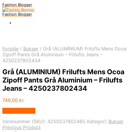
Fashion Blogger
Fashion Blogger
Forside
/
Bukser
/
Grå (ALUMINIUM) Frilufts Mens Ocoa
Zipoff Pants Grå Aluminium – Frilufts Jeans –
4250237802434
Grå (ALUMINIUM) Frilufts Mens Ocoa
Zipoff Pants Grå Aluminium – Frilufts
Jeans – 4250237802434
749,00
kr.
Vælg Størrelse
Varenummer (SKU):
4250237802465
Kategori:
Bukser
Previous Product