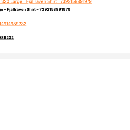
e – Fjällräven Shirt – 7392158891979
14989232