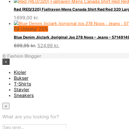
Rød (RED/320) Fjallraven Mens Canada Shirt Rød Red 320 Larg
1.699,00
kr.
På Udsalg! 25%
Blue Denim Jjiclark Jjoriginal Jos 278 Noos – Jeans – 57149
Den
Den
699,95
kr.
524,99
kr.
oprindelige
aktuelle
© Fashion Blogger
pris
pris
×
var:
er:
699,95 kr..
524,99 kr..
Kjoler
Bukser
T-Shirts
Støvler
Sneakers
×
What are you looking for?