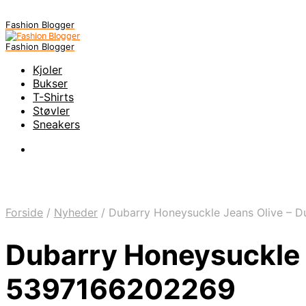
Fashion Blogger
Fashion Blogger
Kjoler
Bukser
T-Shirts
Støvler
Sneakers
Forside
/
Nyheder
/
Dubarry Honeysuckle Jeans Olive – 
Dubarry Honeysuckle 
5397166202269