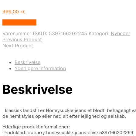
999,00
kr.
Vælg Størrelse
Varenummer (SKU):
5397166202245
Kategori:
Nyheder
Previous Product
Next Product
Beskrivelse
Yderligere information
Beskrivelse
I klassisk landstil er Honeysuckle jeans et blødt, behageligt va
de nemt styles op eller ned alt efter lejlighed og selskab.
Yderlige produktinformationer:
Produkt id: dubarry-honeysuckle-jeans-olive 5397166202269