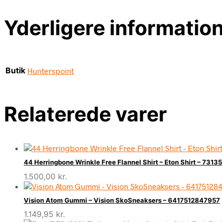
Yderligere informatio
Butik
Hunterspoint
Relaterede varer
44 Herringbone Wrinkle Free Flannel Shirt – Eton Shirt – 73
1.500,00
kr.
Vision Atom Gummi – Vision SkoSneaksers – 6417512847957
1.149,95
kr.